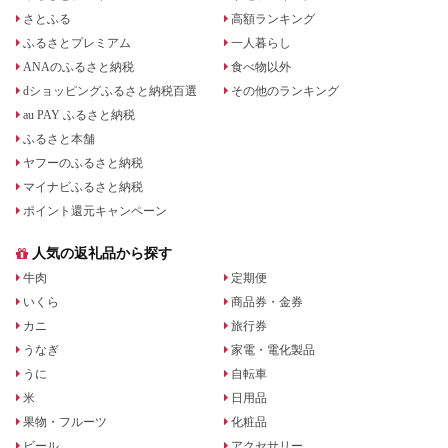
さとふる
高額ランキング
ふるさとプレミアム
一人暮らし
ANAのふるさと納税
食べ物以外
dショッピングふるさと納税百選
その他のランキング
au PAY ふるさと納税
ふるさと本舗
ヤフーのふるさと納税
マイナビふるさと納税
ポイント還元キャンペーン
人気の返礼品から探す
牛肉
定期便
いくら
商品券・金券
カニ
旅行券
うなぎ
家電・電化製品
うに
自転車
米
日用品
果物・フルーツ
化粧品
ビール
アクセサリー