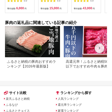
5.0
5.0
5.0
茨城県共通返礼品・茨
冷凍 簡単調理 )【136-
回) 定期便 コラボ定期
かつ
城県産 ) ブランド豚
0072】
便 黒豚 豚 ぶた ロー
( 1
6,000
15,000
43,000
寄付金額:
円
寄付金額:
円
寄付金額:
円
寄付
茨城 国産 豚肉 冷凍
ス バラ スライス 生餃
ク 
とんかつ ソテー
子 冷凍食品 おつまみ
品)
惣菜 簡単調理 【サン
三元
キョーミート株式会
豚肉の返礼品に関連している記事の紹介
社・工房ゆう】
ふるさと納税の豚肉おすすめラ
高還元率！ふるさと納税500
ンキング【2026年最新版】
以下でおすすめ牛肉＆豚肉ラ
キング！
サイト比較
ランキングから探す
楽天ふるさと納税
人気ランキング
ふるなび
還元率ランキング
ふるさとチョイス
家電ランキング