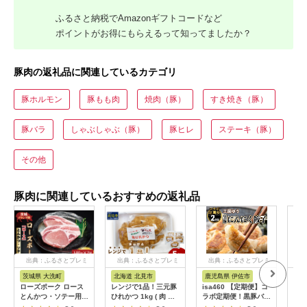
ふるさと納税でAmazonギフトコードなど
ポイントがお得にもらえるって知ってましたか？
豚肉の返礼品に関連しているカテゴリ
豚ホルモン
豚もも肉
焼肉（豚）
すき焼き（豚）
豚バラ
しゃぶしゃぶ（豚）
豚ヒレ
ステーキ（豚）
その他
豚肉に関連しているおすすめの返礼品
出典：ふるさとプレミ
出典：ふるさとプレミ
出典：ふるさとプレミ
出
アム
アム
アム
茨城県 大洗町
北海道 北見市
鹿児島県 伊佐市
茨
ローズポーク ロース
レンジで1品！三元豚
isa460 【定期便】コ
【ふ
とんかつ・ソテー用
ひれかつ 1kg ( 肉 豚
ラボ定期便！黒豚バラ
県銘
約280g (140g×2枚) (
肉 ヒレ 揚げ物 総菜
エティー定期便 (全3
き」