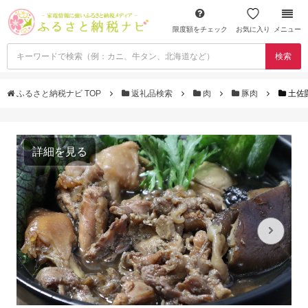
限度額をチェック
お気に入り
メニュー
検索
ふるさと納税ナビ TOP
返礼品検索
肉
豚肉
土佐
詳細を見る