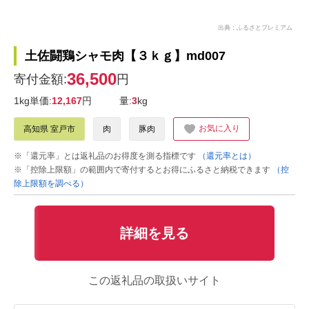
出典：ふるさとプレミアム
土佐闘鶏シャモ肉【３ｋｇ】md007
36,500
寄付金額:
円
1kg単価:
12,167
円
量:
3
kg
お気に入り
高知県 室戸市
肉
豚肉
※「還元率」とは返礼品のお得度を測る指標です
（還元率とは）
※「控除上限額」の範囲内で寄付するとお得にふるさと納税できます
（控
除上限額を調べる）
詳細を見る
この返礼品の取扱いサイト