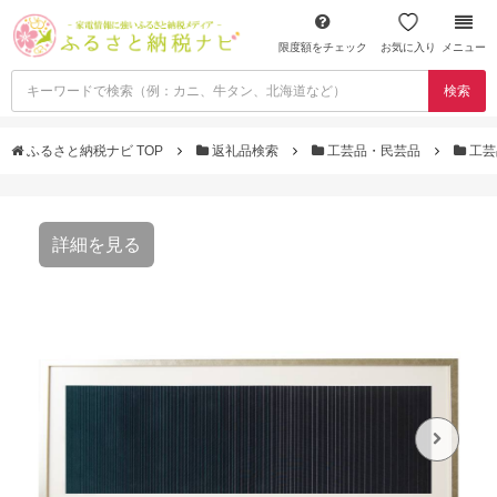
限度額をチェック
お気に入り
メニュー
検索
ふるさと納税ナビ TOP
返礼品検索
工芸品・民芸品
工芸
詳細を見る