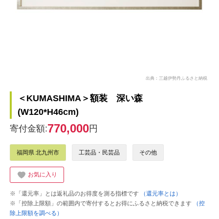
出典：三越伊勢丹ふるさと納税
＜KUMASHIMA＞額装 深い森
(W120*H46cm)
770,000
寄付金額:
円
福岡県 北九州市
工芸品・民芸品
その他
お気に入り
※「還元率」とは返礼品のお得度を測る指標です
（還元率とは）
※「控除上限額」の範囲内で寄付するとお得にふるさと納税できます
（控
除上限額を調べる）