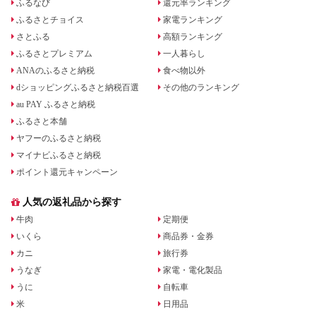
ふるなび
還元率ランキング
ふるさとチョイス
家電ランキング
さとふる
高額ランキング
ふるさとプレミアム
一人暮らし
ANAのふるさと納税
食べ物以外
dショッピングふるさと納税百選
その他のランキング
au PAY ふるさと納税
ふるさと本舗
ヤフーのふるさと納税
マイナビふるさと納税
ポイント還元キャンペーン
人気の返礼品から探す
牛肉
定期便
いくら
商品券・金券
カニ
旅行券
うなぎ
家電・電化製品
うに
自転車
米
日用品