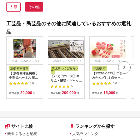
人形
その他
工芸品・民芸品のその他に関連しているおすすめの返礼
品
出典：ふるさとチョイ
出典：ふるさとチョイ
出典：ふるさとチョイ
出
ス
ス
ス
京都 府京都市
茨城県 つくばみらい
千葉県 市
京
市
【 京都西陣金襴織 】
【12203-0075】つま
【西
【20万円コース】キ
中型犬ハーネス 華
みかんざし３点セット
援！
リム・絨毯・ギャッ
（松皮菱 金）《柴犬
＜パステルピンク＞
ール
5.0
5.0
ベ 豊富なカタログか
柄コースター付き！》
5.0
ら自由に選べる！【各
【柴犬コウタのハッピ
20,000
200,000
15,000
寄付金額:
円
限定1点 】 キリム 絨
寄付金額:
円
寄付金額:
円
寄付
ィショップ】［ 犬用
毯 ギャッベ ラグ 手織
ハーネス 背中に乗せ
り 最高級 天然 玄関
てカチッと留めるだけ
じゅうたん
胴輪 抜けにくい お正
月 お祝い 人気 おすす
め ギフト プレゼント
お取り寄せ 通販 送料
サイト比較
ランキングから探す
無料 ふるさと納税 ］
楽天ふるさと納税
人気ランキング