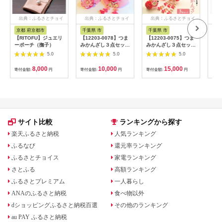
出典：ふるさとチョイ
出典：ふるさとチョイ
出典：ふるさとチョイ
出
ス
ス
ス
京都 府京都市
千葉県 市
千葉県 市
京
【RITOFU】ジュエリ
【12203-0078】つま
【12203-0075】つま
【西
ーポーチ（撫子）
みかんざし３点セット
みかんざし３点セット
援！
＜ピンク＞
＜パステルピンク＞
ール
5.0
5.0
5.0
8,000
10,000
15,000
寄付金額:
円
寄付金額:
円
寄付金額:
円
寄付
サイト比較
ランキングから探す
楽天ふるさと納税
人気ランキング
ふるなび
還元率ランキング
ふるさとチョイス
家電ランキング
さとふる
高額ランキング
ふるさとプレミアム
一人暮らし
ANAのふるさと納税
食べ物以外
dショッピングふるさと納税百選
その他のランキング
au PAY ふるさと納税