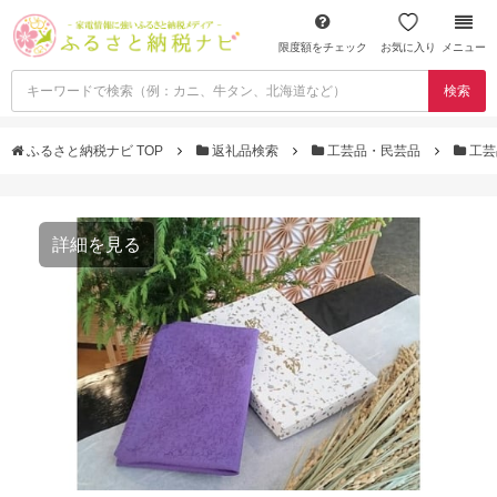
限度額をチェック
お気に入り
メニュー
検索
ふるさと納税ナビ TOP
返礼品検索
工芸品・民芸品
工芸
詳細を見る