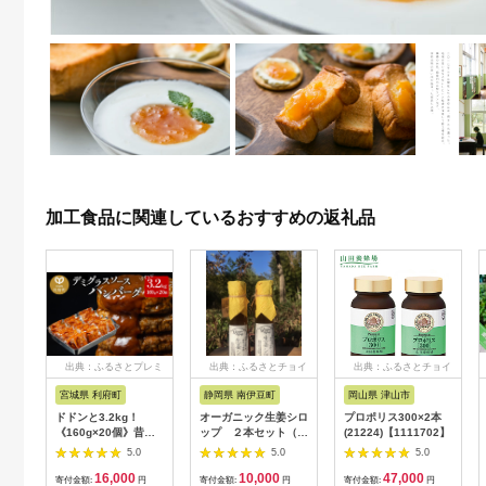
加工食品に関連しているおすすめの返礼品
出典：ふるさとプレミ
出典：ふるさとチョイ
出典：ふるさとチョイ
アム
ス
ス
宮城県 利府町
静岡県 南伊豆町
岡山県 津山市
ドドンと3.2kg！
オーガニック生姜シロ
プロポリス300×2本
《160g×20個》昔懐
ップ ２本セット（プ
(21224)【1111702】
かしいデミグラスソー
レーン） 【 生姜 健
5.0
5.0
5.0
スハンバーグ 肉 洋食
康 ジンジャーシロッ
16,000
10,000
47,000
簡単 大容量 湯煎 湯せ
プ ジンジャー しょう
寄付金額:
円
寄付金額:
円
寄付金額:
円