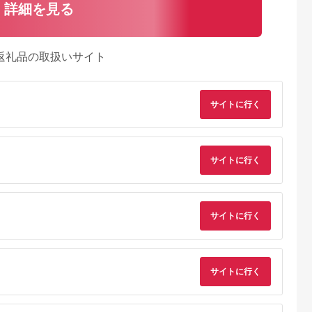
詳細を見る
返礼品の取扱いサイト
サイトに行く
サイトに行く
サイトに行く
典：ふるなび
出典：auPAYふるさと納
出典：auPAYふるさと納
出典：auPAYふるさと
税
税
串本町
千葉県 千葉市
和歌山県 上富田町
和歌山県 御坊市
干物セット】
味の素冷凍食品 ザ
紀州南高梅 梅ばーも
【和歌山県／紀州南
サイトに行く
5点以上！
★(R)チャーハン 12
ん 850g［Kn16］
梅】紀州四季の梅 は
ひもの「おま
袋セット 冷凍食品 炒
ちみつ風味1kg（塩
5.0
5.0
5.0
5.0
シャルセッ
飯 冷凍炒飯 にんにく
約6%）
0,000
22,000
12,000
15,000
】/ ひもの
焼豚 惣菜 ご飯 冷凍
円
寄付金額:
円
寄付金額:
円
寄付金額:
円