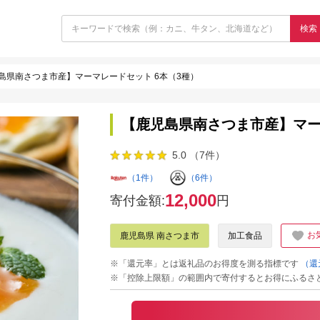
検索
島県南さつま市産】マーマレードセット 6本（3種）
【鹿児島県南さつま市産】マー
5.0 （7件）
（1件）
（6件）
12,000
寄付金額:
円
お
鹿児島県 南さつま市
加工食品
※「還元率」とは返礼品のお得度を測る指標です
（還
※「控除上限額」の範囲内で寄付するとお得にふるさ