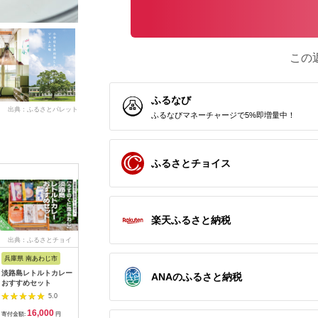
この
ふるなび
出典：ふるさとパレット
ふるなびマネーチャージで5%即増量中！
ふるさとチョイス
楽天ふるさと納税
出典：ふるさとチョイ
出典：ふるさとチョイ
出典：ふるさとパレッ
出
ス
ス
ト
兵庫県 南あわじ市
山形県 鶴岡市
鹿児島県 南さつま市
和歌山県 
淡路島レトルトカレー
A01-771 黄色い笹巻
【健康習慣】生姜のバ
【訳あり
ANAのふるさと納税
おすすめセット
き「庄内恵巻」 個別
ラエティセット 4種
たっぷり1
包装の冷凍ちまき10
おざきの
5.0
5.0
5.0
個 糖みつ・青きな粉
かせスペ
16,000
12,500
19,000
1
付き
ト」【冷凍
寄付金額:
円
寄付金額:
円
寄付金額:
円
寄付金額: