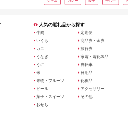
ジャム
カレー
餃子
干し芋
す
人気の返礼品から探す
牛肉
定期便
いくら
商品券・金券
カニ
旅行券
うなぎ
家電・電化製品
うに
自転車
米
日用品
果物・フルーツ
化粧品
ビール
アクセサリー
菓子・スイーツ
その他
おせち