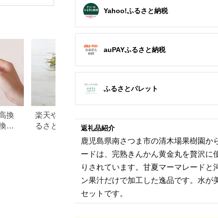
干物 干物
Yahoo!ふるさと納税
装 イカ 
り わけあ
【ozk103
auPAYふるさと納税
ふるさとパレット
高換
楽天やふるなびで人気！ふ
青森県 板柳町のふ
換金
るさと納税「3,000円」の返
税のご紹介
返礼品紹介
礼品まとめ
鹿児島県南さつま市の清木場果樹園か
ードは、完熟きんかん黄金丸を贅沢に
りされています。甘夏マーマレードと
ン果汁だけで加工した逸品です。水が
セットです。