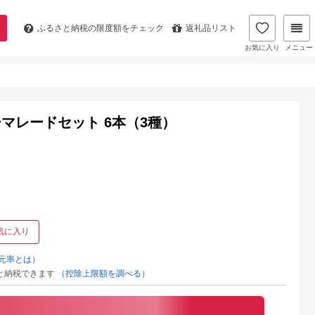
ふるさと納税の
限度額をチェック
返礼品リスト
お気に入り
メニュー
マレードセット 6本（3種）
気に入り
元率とは）
と納税できます
（控除上限額を調べる）