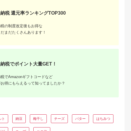
納税 還元率ランキングTOP300
納税の制度改定後もお得な
まだまだたくさんあります！
納税でポイント大量GET！
税でAmazonギフトコードなど
がお得にもらえるって知ってましたか？
ルト
納豆
梅干し
チーズ
バター
はちみつ