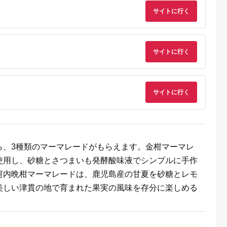
セット 個包
温めるだけ レンジ 電
一夜干し 訳あ
子レンジ 簡単 簡単料
サイトに行く
り
理 千葉市 千葉県
A-1】
[№5346-0993]
サイトに行く
サイトに行く
るさと納
ら、3種類のマーマレードがもらえます。金柑マーマレ
使用し、砂糖とさつまいも発酵酸味液でシンプルに手作
河内晩柑マーマレードは、鹿児島産の甘夏を砂糖とレモ
美しい津貫の地で育まれた果実の風味を存分に楽しめる