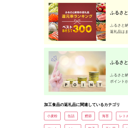
ふるさと
ふるさと
返礼品は
ふるさと
ふるさと納
ポイント
加工食品の返礼品に関連しているカテゴリ
小麦粉
缶詰
鰹節
海苔
レト