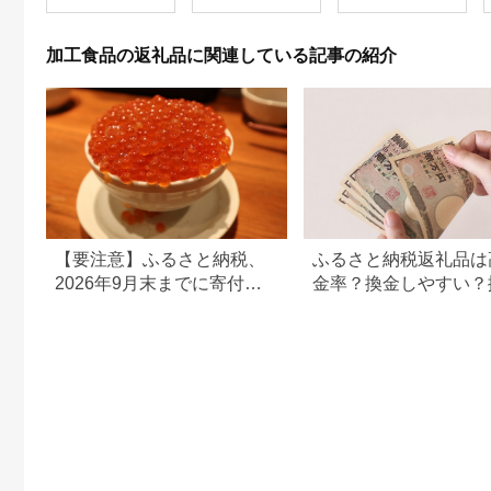
ん 個包装 [大容量 ハ
が 生姜シロップ 】
ンバーグ 肉 おかず 惣
<H-1>
菜 個包装 簡単 湯せん
加工食品の返礼品に関連している記事の紹介
洋食 湯煎 個別包装 小
分 お弁当 便利 お試
し]|06_thm-040601
【要注意】ふるさと納税、
ふるさと納税返礼品は
2026年9月末までに寄付し
金率？換金しやすい？
ないと損する可能性大｜10
の可否について
月からの制度変更を解説