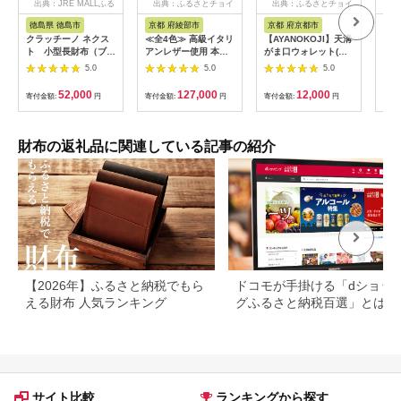
出典：JRE MALLふる
出典：ふるさとチョイ
出典：ふるさとチョイ
出
さと納税
ス
ス
徳島県 徳島市
京都 府綾部市
京都 府京都市
東
クラッチーノ ネクス
≪全4色≫ 高級イタリ
【AYANOKOJI】天溝
【浅
ト 小型長財布（ブラ
アンレザー使用 本革
がま口ウォレット(流
ース
ック）
長財布 【 イタリアン
花 黒)
5.0
5.0
5.0
レザー ブッテーロ 長
財布 さいふ 財布 レザ
52,000
127,000
12,000
寄付金額:
円
寄付金額:
円
寄付金額:
円
寄付
ー イタリア革 本革長
財布 プレゼント 贈り
物 記念 誕生日 お祝い
革財布 革 京都 綾部
財布の返礼品に関連している記事の紹介
】
【2026年】ふるさと納税でもら
ドコモが手掛ける「dショッ
える財布 人気ランキング
グふるさと納税百選」とは？
判や人気返礼品などを紹介
サイト比較
ランキングから探す