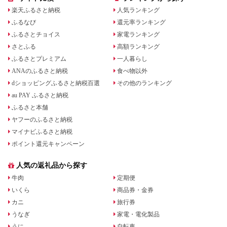
楽天ふるさと納税
人気ランキング
ふるなび
還元率ランキング
ふるさとチョイス
家電ランキング
さとふる
高額ランキング
ふるさとプレミアム
一人暮らし
ANAのふるさと納税
食べ物以外
dショッピングふるさと納税百選
その他のランキング
au PAY ふるさと納税
ふるさと本舗
ヤフーのふるさと納税
マイナビふるさと納税
ポイント還元キャンペーン
人気の返礼品から探す
牛肉
定期便
いくら
商品券・金券
カニ
旅行券
うなぎ
家電・電化製品
うに
自転車