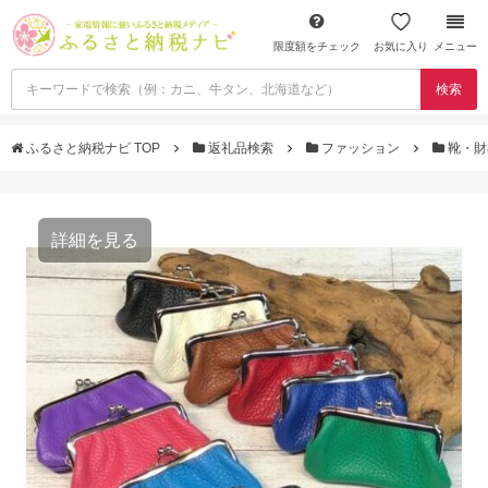
限度額をチェック
お気に入り
メニュー
検索
ふるさと納税ナビ TOP
返礼品検索
ファッション
靴・
詳細を見る