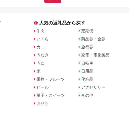
す
人気の返礼品から探す
牛肉
定期便
いくら
商品券・金券
カニ
旅行券
うなぎ
家電・電化製品
うに
自転車
米
日用品
果物・フルーツ
化粧品
ビール
アクセサリー
菓子・スイーツ
その他
おせち