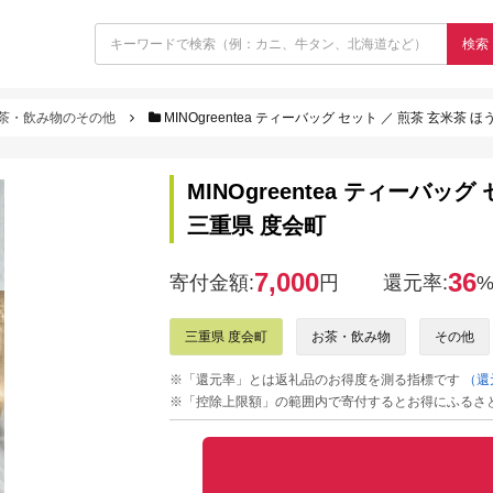
検索
茶・飲み物のその他
MINOgreentea ティーバッグ セット ／ 煎茶 玄米茶 
MINOgreentea ティーバッ
三重県 度会町
7,000
36
寄付金額:
円
還元率:
三重県 度会町
お茶・飲み物
その他
※「還元率」とは返礼品のお得度を測る指標です
（還
※「控除上限額」の範囲内で寄付するとお得にふるさ