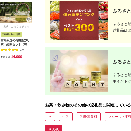
ふるさと
ふるさと
出典：ふるさとチョイ
出典：ふるさとチョイ
出典：ふるさとチョイ
出典：楽
返礼品は
ス
ス
ス
宮崎県 五ヶ瀬町
福岡県 赤村
静岡県 伊豆の国市
鹿児島県 
宮﨑茶房の有機釜炒り
【八女茶】奥八女星野
普段使いからおもてな
【ふるさ
茶・紅茶セット（特
茶 高木茶園の深蒸し
しの1杯まで対応！煎
坂製茶の
撰・紅茶）
高級煎茶(深蒸し茶）
茶のセット（3種類）
本ギフト
5.0
5.0
5.0
100g×1袋 4K13
｜ 飲料 お茶 高級煎茶
【11859
14,000
5,000
10,000
3
茶葉 日本茶 緑茶 飲み
寄付金額:
円
寄付金額:
円
寄付金額:
円
寄付金額:
比べ 贅沢 静岡県 伊豆
ふるさと
の国市
ふるさと納
ポイント
お茶・飲み物のその他の返礼品に関連している
水
牛乳
乳酸菌飲料
フルーツ・野
その他