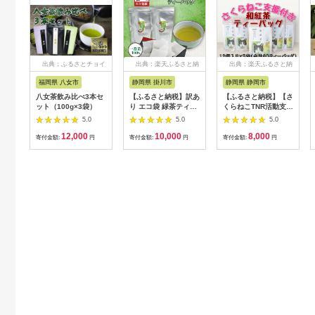
出典：ふるさとチョイ
出典：楽天ふるさと納
出典：楽天ふるさと納
ス
税
税
福岡県 八女市
静岡県 掛川市
静岡県 静岡市
八女茶飲み比べ3本セ
【ふるさと納税】訳あ
【ふるさと納税】【さ
ット（100g×3袋）
り エコ袋 緑茶ティー
くらねこTNR活動支援
バッグ 8g50個入2袋
】静岡市産 和紅茶テ
5.0
5.0
5.0
(100個) 水出し お湯出
ィーバッグ 2g 12個入
12,000
10,000
8,000
静岡県掛川産100%
× 5袋（計60ティーバ
寄付金額:
円
寄付金額:
円
寄付金額:
円
【配送不可地域：離
ッグ） | お茶 紅茶テ
島・沖縄県】
ィーバッグ 手軽 飲み
【1294587】
物 ドリンク