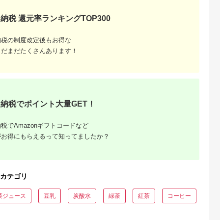
納税 還元率ランキングTOP300
納税の制度改定後もお得な
天ふるさと納
出典：楽天ふるさと納
出典：ふるさとチョイ
出典：ふるさとチョ
まだまだたくさんあります！
税
税
ス
南九州市
長崎県 東彼杵町
岐阜県 可児市
長崎県 五島市
と納税】片野
【ふるさと納税】お茶
水野茶園のお茶 ほう
【安心・安全！オー
特選知覧茶5
緑茶 そのぎ茶 緑茶テ
じ茶セット（かりがね
ニック認定】 有機レ
ィーバッグ タグ付き
ほうじ200g×２袋・上
モングラスリーフ
5.0
5.0
5.0
5.0
24】
(2.5g×25P)2袋 [西坂
ほうじ200ｇ×４袋）
【グリーンティ五島
3,600
5,000
12,000
5,000
秀徳製茶 長崎県 東彼
[PAV026]
円
寄付金額:
円
寄付金額:
円
寄付金額:
円
杵町
納税でポイント大量GET！
hs42bag510005] 国
産 長崎県産 東彼杵 茶
葉 ティーバッグ
税でAmazonギフトコードなど
がお得にもらえるって知ってましたか？
カテゴリ
菜ジュース
豆乳
炭酸水
緑茶
紅茶
コーヒー