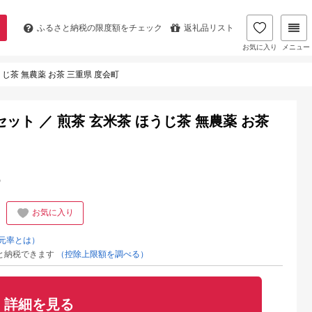
ふるさと納税の
限度額をチェック
返礼品リスト
お気に入り
メニュー
ほうじ茶 無農薬 お茶 三重県 度会町
グ セット ／ 煎茶 玄米茶 ほうじ茶 無農薬 お茶
%
お気に入り
元率とは）
と納税できます
（控除上限額を調べる）
詳細を見る