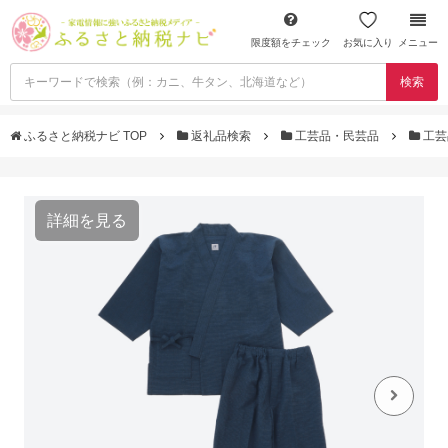
限度額をチェック
お気に入り
メニュー
検索
ふるさと納税ナビ TOP
返礼品検索
工芸品・民芸品
工芸
詳細を見る