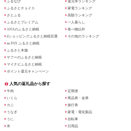
ふるなび
還元率ランキング
ふるさとチョイス
家電ランキング
さとふる
高額ランキング
ふるさとプレミアム
一人暮らし
ANAのふるさと納税
食べ物以外
dショッピングふるさと納税百選
その他のランキング
au PAY ふるさと納税
ふるさと本舗
ヤフーのふるさと納税
マイナビふるさと納税
ポイント還元キャンペーン
人気の返礼品から探す
牛肉
定期便
いくら
商品券・金券
カニ
旅行券
うなぎ
家電・電化製品
うに
自転車
米
日用品