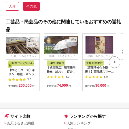
人形
その他
工芸品・民芸品のその他に関連しているおすすめの返礼
品
出典：ふるさとチョイ
出典：ふるさとチョイ
出典：ふるさとチョイ
出
ス
ス
ス
茨城県 つくばみらい
山梨県 都留市
京都 府京都市
京
市
【槙田商店】晴雨兼用
【西陣活性化を応
【4
【20万円コース】キ
長傘 絵おり 百合
援！】西陣織スマート
援プ
リム・絨毯・ギャッ
ベージュ 傘 かさ 雨具
フォンケース（風神雷
賀県
5.0
5.0
ベ 豊富なカタログか
5.0
高級 晴雨 兼用 UV 日
神）
げ着
ら自由に選べる！【各
焼け ギフト ファッシ
200,000
74,000
30,000
限定1点 】 キリム 絨
寄付金額:
円
寄付金額:
円
寄付金額:
円
寄付
ョン 日傘 プレゼント
毯 ギャッベ ラグ 手織
化粧箱 老舗
り 最高級 天然 玄関
じゅうたん
サイト比較
ランキングから探す
楽天ふるさと納税
人気ランキング