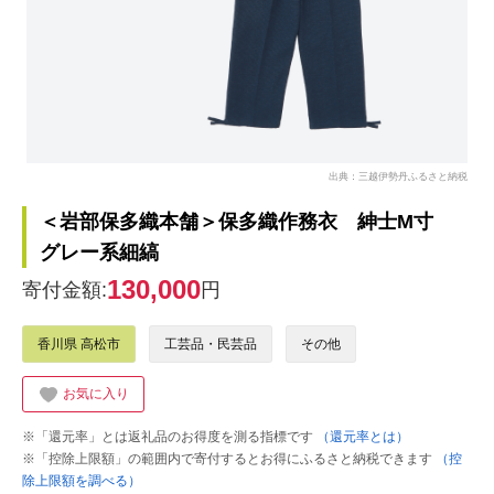
出典：三越伊勢丹ふるさと納税
＜岩部保多織本舗＞保多織作務衣 紳士M寸
グレー系細縞
130,000
寄付金額:
円
香川県 高松市
工芸品・民芸品
その他
お気に入り
※「還元率」とは返礼品のお得度を測る指標です
（還元率とは）
※「控除上限額」の範囲内で寄付するとお得にふるさと納税できます
（控
除上限額を調べる）