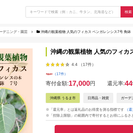
検索
ーデニング・園芸
沖縄の観葉植物 人気のフィカス ベンガレンシス7号 角鉢
沖縄の観葉植物 人気のフィカス
4.4 （17件）
（17件）
17,000
44
寄付金額:
円
還元率:
沖縄県 うるま市
日用品・雑貨
ガーデ
※「還元率」とは返礼品のお得度を測る指標です
（還
※「控除上限額」の範囲内で寄付するとお得にふるさ