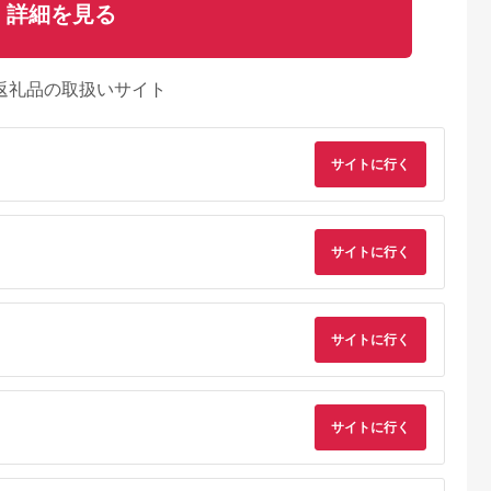
詳細を見る
返礼品の取扱いサイト
サイトに行く
サイトに行く
サイトに行く
天ふるさと納
出典：ふるなび
出典：JRE MALLふる
出典：楽天ふるさと
税
さと納税
豆島町
三重県 鈴鹿市
長野県 茅野市
福岡県 久留米市
と納税】小豆
緑の力で地球を元気
信州八ヶ岳の麓から贈
【ふるさと納税】ド
サイトに行く
ーブ苗木 2
に!【シモツケ ピン
るドライフラワーリー
イフラワー 桜 ボトル
（特大） |
ク】15cmポット 高
スS(淡イエロー)
フラワー ソメイヨシ
5.0
5.0
5.0
5.0
ント 苗木 人
さ40cm前後 3本セ
【1662064】
ノ 満開の桜のように
3,000
12,000
17,000
33,000
め 送料無料
ット
デザイン 久留米絣 敷
円
寄付金額:
円
寄付金額:
円
寄付金額:
円