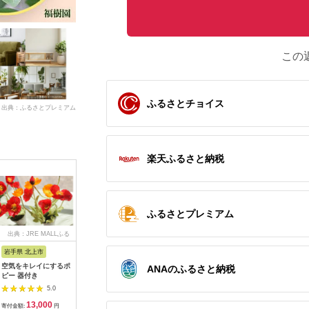
この
ふるさとチョイス
出典：ふるさとプレミアム
楽天ふるさと納税
ふるさとプレミアム
出典：JRE MALLふる
出典：楽天ふるさと納
出典：楽天ふるさと納
出典：楽
さと納税
税
税
岩手県 北上市
埼玉県 さいたま市
群馬県 富岡市
香川県 小
空気をキレイにするポ
【ふるさと納税】おま
【ふるさと納税】胡蝶
【ふるさ
ANAのふるさと納税
ピー 器付き
かせ中輪胡蝶蘭 2本
蘭 ザルツマン 2本立
島のオリ
立ち 【11100-
ち 《メッセージカー
本セット 
5.0
5.0
5.0
0124】
ド付》還暦 お祝い 当
植物 プラ
13,000
20,000
12,000
3
選 就任 開業 新築
気 おすす
寄付金額:
円
寄付金額:
円
寄付金額:
円
寄付金額: