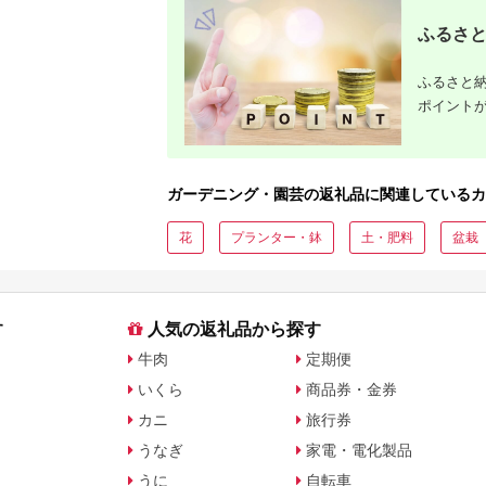
ふるさと
ふるさと納
ポイント
ガーデニング・園芸の返礼品に関連しているカ
花
プランター・鉢
土・肥料
盆栽
す
人気の返礼品から探す
牛肉
定期便
いくら
商品券・金券
カニ
旅行券
うなぎ
家電・電化製品
うに
自転車