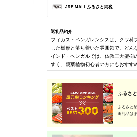
長生き 母の日 父の
JRE MALLふるさと納税
日 商売繁盛 記念
お歳暮 お中元 お花
贈り物 プレゼント ギ
フト こちょうらん
F20E-413
返礼品紹介
フィカス・ベンガレンシスは、クワ科
した樹形と落ち着いた雰囲気で、どん
インド・ベンガルでは、仏教三大聖樹
すく、観葉植物初心者の方にもおすす
ふるさと
ふるさと
返礼品は