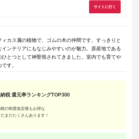
物 ガラス容器 おしゃ
サイトに行く
れ 花 インテリア 生
ドライ加工 入学祝 卒
業祝 合格祝 就職祝 
立ち お祝い 記念 ギ
ト 贈り物 送料無料
フィカス属の植物で、ゴムの木の仲間です。すっきりと
なインテリアにもなじみやすいのが魅力。原産地である
のひとつとして神聖視されてきました。室内でも育てや
めです。
納税 還元率ランキングTOP300
納税の制度改定後もお得な
まだまだたくさんあります！