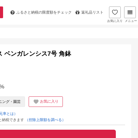
ふるさと納税の
限度額をチェック
返礼品リスト
お気に入り
メニュー
 ベンガレンシス7号 角鉢
%
お気に入り
ニング・園芸
元率とは）
と納税できます
（控除上限額を調べる）