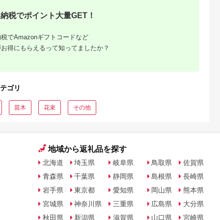
納税でポイント大量GET！
税でAmazonギフトコードなど
がお得にもらえるって知ってましたか？
テゴリ
苗木
花束
その他
地域から返礼品を探す
北海道
埼玉県
岐阜県
鳥取県
佐賀県
青森県
千葉県
静岡県
島根県
長崎県
岩手県
東京都
愛知県
岡山県
熊本県
宮城県
神奈川県
三重県
広島県
大分県
秋田県
新潟県
滋賀県
山口県
宮崎県