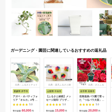
ガーデニング・園芸に関連しているおすすめの返礼品
出典：ふるさとチョイ
出典：楽天ふるさと納
出典：さとふる
ス
税
愛媛県 伊予市
山梨県 中央市
岩手県 花巻市
アガベ・オバティフォ
【ふるさと納税】メッ
花巻温泉バラ園で育っ
リア「オルカ」4号 四
セージ刻印 プリザー
た「つるバラ大苗」7
国ガーデン 人気 多肉
ブドフラワー レイン
号サイズ -赤-
5.0
5.0
5.0
植物 インテリア 観葉
ボーローズ クリアボ
60,000
15,000
20,000
植物 グリーン リラッ
ックス 5色 / なないろ
寄付金額:
円
寄付金額:
円
寄付金額:
円