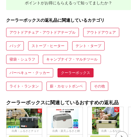
ポイントがお得にもらえるって知ってましたか？
クーラーボックスの返礼品に関連しているカテゴリ
アウトドアチェア・アウトドアテーブル
アウトドアウェア
バッグ
ストーブ・ヒーター
テント・タープ
寝袋・シュラフ
キャンプナイフ・マルチツール
バーべキュー・クッカー
クーラーボックス
ライト・ランタン
薪・カセットボンベ
その他
クーラーボックスに関連しているおすすめの返礼品
出典：ふるさとチョイ
出典：楽天ふるさと納
出典：ふるなび
ス
税