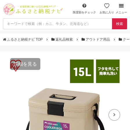
限度額をチェック
お気に入り
メニュー
検索
ふるさと納税ナビ TOP
返礼品検索
アウトドア用品
クー
詳細を見る