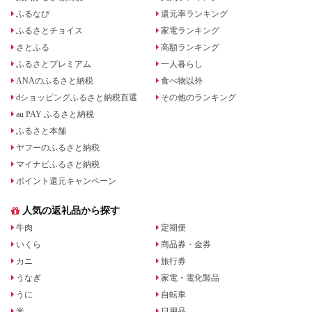
ふるなび
還元率ランキング
ふるさとチョイス
家電ランキング
さとふる
高額ランキング
ふるさとプレミアム
一人暮らし
ANAのふるさと納税
食べ物以外
dショッピングふるさと納税百選
その他のランキング
au PAY ふるさと納税
ふるさと本舗
ヤフーのふるさと納税
マイナビふるさと納税
ポイント還元キャンペーン
人気の返礼品から探す
牛肉
定期便
いくら
商品券・金券
カニ
旅行券
うなぎ
家電・電化製品
うに
自転車
米
日用品