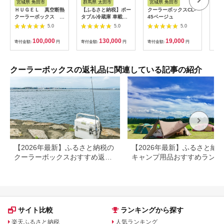
宮城県 角田市
群馬県 太田市
宮城県 角田市
長
ＨＵＧＥＬ 真空断熱
【ふるさと納税】ポー
クーラーボックスCL-
シマ
クーラーボックス ６
タブル冷蔵庫 車載冷
45ベージュ
BS
０ＬVITC-60チャコー
蔵庫 エンゲル
イト
5.0
5.0
5.0
ルグレー
ENGEL 冷凍冷蔵庫
ス N
14L MD14F アウトド
クー
100,000
130,000
19,000
寄付金額:
円
寄付金額:
円
寄付金額:
円
寄付
ア【1208403】
ウト
ー 
南信
さと
クーラーボックスの返礼品に関連している記事の紹介
市
【2026年最新】ふるさと納税の
【2026年最新】ふるさと納
クーラーボックスおすすめ返礼
キャンプ用品おすすめランキ
品一覧｜シマノ・ダイワ・ロゴ
グ｜テント・焚き火台・ラン
スも
ンも紹介
サイト比較
ランキングから探す
楽天ふるさと納税
人気ランキング