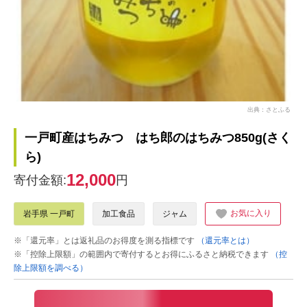
出典：さとふる
一戸町産はちみつ はち郎のはちみつ850g(さく
ら)
12,000
寄付金額:
円
お気に入り
岩手県 一戸町
加工食品
ジャム
※「還元率」とは返礼品のお得度を測る指標です
（還元率とは）
※「控除上限額」の範囲内で寄付するとお得にふるさと納税できます
（控
除上限額を調べる）