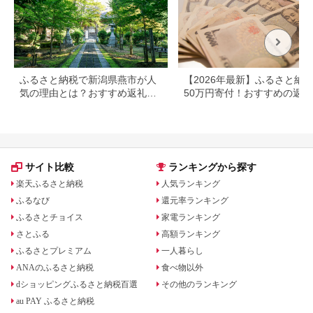
使用 】
ふるさと納税で新潟県燕市が人
【2026年最新】ふるさと納
気の理由とは？おすすめ返礼品
50万円寄付！おすすめの返礼
16選！
まとめ
サイト比較
ランキングから探す
楽天ふるさと納税
人気ランキング
ふるなび
還元率ランキング
ふるさとチョイス
家電ランキング
さとふる
高額ランキング
ふるさとプレミアム
一人暮らし
ANAのふるさと納税
食べ物以外
dショッピングふるさと納税百選
その他のランキング
au PAY ふるさと納税