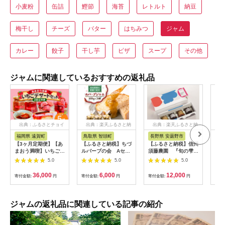
小麦粉
缶詰
鰹節
海苔
レトルト
納豆
梅干し
チーズ
バター
はちみつ
ジャム
カレー
餃子
干し芋
ピザ
スープ
その他
ジャムに関連しているおすすめの返礼品
出典：ふるさとチョイ
出典：楽天ふるさと納
出典：楽天ふるさと納
出
ス
税
税
福岡県 遠賀町
鳥取県 智頭町
長野県 安曇野市
福
【3ヶ月定期便】【あ
【ふるさと納税】ちづ
【ふるさと納税】信州
【ふ
まおう満喫】いちご
ルバーブの会 Aセッ
須藤農園 『旬の雫』
梅
デザート セット いち
ト【1535804】
信州産フルーツのジャ
大（
5.0
5.0
5.0
ごジャム いちごバタ
ム小瓶4本セット 【ギ
ー 冷凍いちご いちご
フトボックス入り】
36,000
6,000
12,000
寄付金額:
円
寄付金額:
円
寄付金額:
円
寄付
ムースケーキ
【信州 長野県 安曇野
ブルーベリー 白桃 あ
んず 巨峰 ジャム コン
フィチュール フルー
ジャムの返礼品に関連している記事の紹介
ツスプレッド フルー
ツ 果物 プレミアム リ
ッチ 朝食 パン 砂糖不