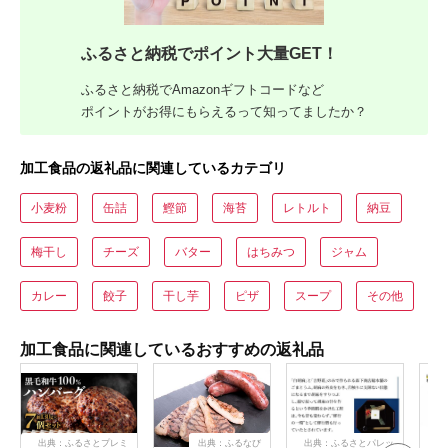
ふるさと納税でポイント大量GET！
ふるさと納税でAmazonギフトコードなど
ポイントがお得にもらえるって知ってましたか？
加工食品の返礼品に関連しているカテゴリ
小麦粉
缶詰
鰹節
海苔
レトルト
納豆
梅干し
チーズ
バター
はちみつ
ジャム
カレー
餃子
干し芋
ピザ
スープ
その他
加工食品に関連しているおすすめの返礼品
出典：ふるさとプレミ
出典：ふるなび
出典：ふるさとパレッ
出