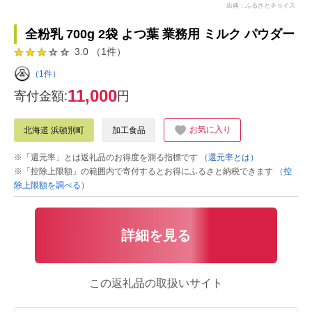
出典：ふるさとチョイス
全粉乳 700g 2袋 よつ葉 業務用 ミルク パウダー
3.0 （1件）
（1件）
11,000
寄付金額:
円
お気に入り
北海道 浜頓別町
加工食品
※「還元率」とは返礼品のお得度を測る指標です
（還元率とは）
※「控除上限額」の範囲内で寄付するとお得にふるさと納税できます
（控
除上限額を調べる）
詳細を見る
この返礼品の取扱いサイト