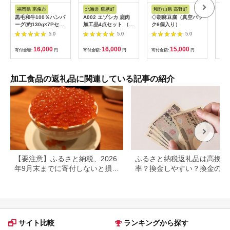
アム
ト
福岡県 宗像市
北海道 鷹栖町
和歌山県 高野町
北
黒毛和牛100％ハンバ
A002 エゾシカ 鹿肉
◇胡麻豆腐（真空パッ
ーグ(約130g×7Pセッ
加工品4点セット （
ク6個入り）
ト)【魚住商店】
肩ローススライス エ
5.0
5.0
5.0
_HA1521
ゾ鹿ジャーキー スモ
ークハムか生ハムのい
16,000
16,000
15,000
寄付金額:
円
寄付金額:
円
寄付金額:
円
寄付
ずれか ソーセージか
ベーコンのいずれか
） 北海道 鷹栖町 ロー
ス もも肉 使用 高たん
加工食品の返礼品に関連している記事の紹介
ぱく 低脂肪 山恵 鹿肉
ジビエ
【要注意】ふるさと納税、2026
ふるさと納税返礼品は高換金
年9月末までに寄付しないと損す
率？換金しやすい？換金の可
る可能性大｜10月からの制度変
について
更を解説
サイト比較
ランキングから探す