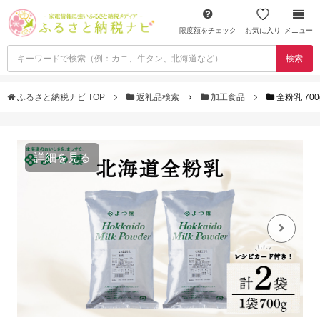
限度額をチェック
お気に入り
メニュー
検索
ふるさと納税ナビ TOP
返礼品検索
加工食品
全粉乳 70
詳細を見る