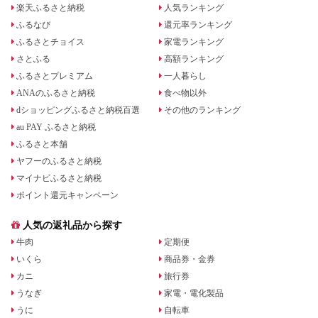
楽天ふるさと納税
人気ランキング
ふるなび
還元率ランキング
ふるさとチョイス
家電ランキング
さとふる
高額ランキング
ふるさとプレミアム
一人暮らし
ANAのふるさと納税
食べ物以外
dショッピングふるさと納税百選
その他のランキング
au PAY ふるさと納税
ふるさと本舗
ヤフーのふるさと納税
マイナビふるさと納税
ポイント還元キャンペーン
人気の返礼品から探す
牛肉
定期便
いくら
商品券・金券
カニ
旅行券
うなぎ
家電・電化製品
うに
自転車