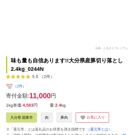
出典：ふるさとプレミアム
味も量も自信あります!!大分県産豚切り落とし
2.4kg_0244N
5.0 （2件）
（2件）
11,000
寄付金額:
円
1kg単価:
4,583
円
量:
2.4
kg
お気に入り
大分県 国東市
肉
豚肉
※「還元率」とは返礼品のお得度を測る指標です
（還元率とは）