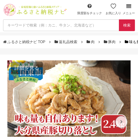
限度額をチェック
お気に入り
メニュー
検索
ふるさと納税ナビ TOP
返礼品検索
肉
豚肉
味も
詳細を見る