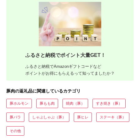
ふるさと納税でポイント大量GET！
ふるさと納税でAmazonギフトコードなど
ポイントがお得にもらえるって知ってましたか？
豚肉の返礼品に関連しているカテゴリ
豚ホルモン
豚もも肉
焼肉（豚）
すき焼き（豚）
豚バラ
しゃぶしゃぶ（豚）
豚ヒレ
ステーキ（豚）
その他