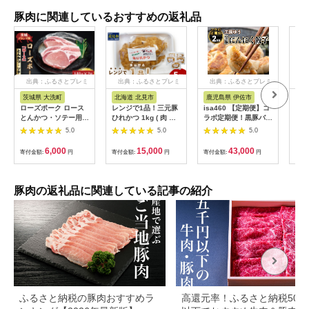
豚肉に関連しているおすすめの返礼品
出典：ふるさとプレミ
出典：ふるさとプレミ
出典：ふるさとプレミ
出
アム
アム
アム
茨城県 大洗町
北海道 北見市
鹿児島県 伊佐市
茨
ローズポーク ロース
レンジで1品！三元豚
isa460 【定期便】コ
【ふ
とんかつ・ソテー用
ひれかつ 1kg ( 肉 豚
ラボ定期便！黒豚バラ
県銘
約280g (140g×2枚) (
肉 ヒレ 揚げ物 総菜
エティー定期便 (全3
き」
5.0
5.0
5.0
茨城県共通返礼品・茨
冷凍 簡単調理 )【136-
回) 定期便 コラボ定期
かつ
城県産 ) ブランド豚
0072】
便 黒豚 豚 ぶた ロー
( 1
6,000
15,000
43,000
寄付金額:
円
寄付金額:
円
寄付金額:
円
寄付
茨城 国産 豚肉 冷凍
ス バラ スライス 生餃
ク 
とんかつ ソテー
子 冷凍食品 おつまみ
品)
惣菜 簡単調理 【サン
三元
キョーミート株式会
豚肉の返礼品に関連している記事の紹介
社・工房ゆう】
ふるさと納税の豚肉おすすめラ
高還元率！ふるさと納税500