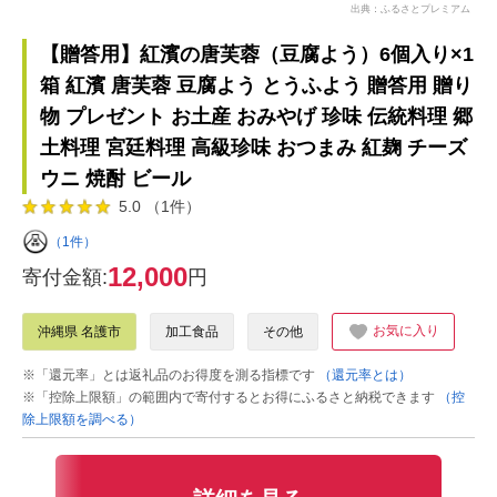
出典：ふるさとプレミアム
【贈答用】紅濱の唐芙蓉（豆腐よう）6個入り×1
箱 紅濱 唐芙蓉 豆腐よう とうふよう 贈答用 贈り
物 プレゼント お土産 おみやげ 珍味 伝統料理 郷
土料理 宮廷料理 高級珍味 おつまみ 紅麹 チーズ
ウニ 焼酎 ビール
5.0 （1件）
（1件）
12,000
寄付金額:
円
お気に入り
沖縄県 名護市
加工食品
その他
※「還元率」とは返礼品のお得度を測る指標です
（還元率とは）
※「控除上限額」の範囲内で寄付するとお得にふるさと納税できます
（控
除上限額を調べる）