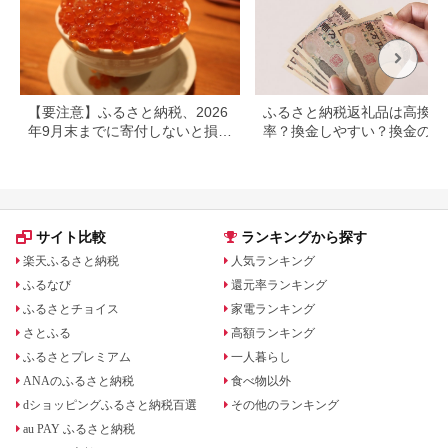
【要注意】ふるさと納税、2026
ふるさと納税返礼品は高換金
年9月末までに寄付しないと損す
率？換金しやすい？換金の可
る可能性大｜10月からの制度変
について
更を解説
サイト比較
ランキングから探す
楽天ふるさと納税
人気ランキング
ふるなび
還元率ランキング
ふるさとチョイス
家電ランキング
さとふる
高額ランキング
ふるさとプレミアム
一人暮らし
ANAのふるさと納税
食べ物以外
dショッピングふるさと納税百選
その他のランキング
au PAY ふるさと納税