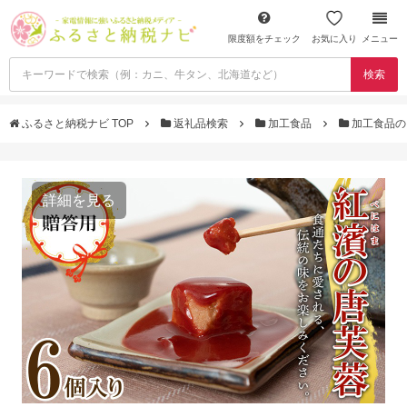
限度額をチェック
お気に入り
メニュー
検索
ふるさと納税ナビ TOP
返礼品検索
加工食品
加工食品の
詳細を見る