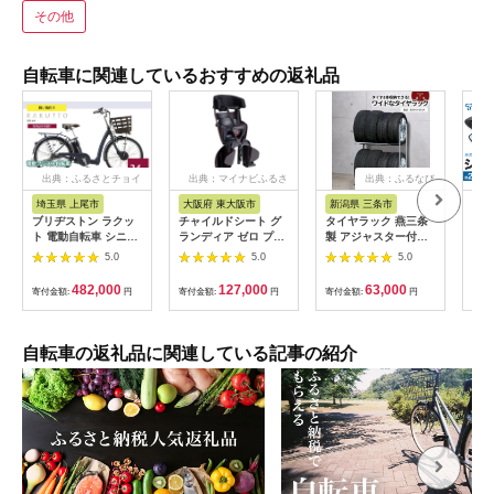
その他
自転車に関連しているおすすめの返礼品
出典：ふるさとチョイ
出典：マイナビふるさ
出典：ふるなび
ス
と納税
埼玉県 上尾市
大阪府 東大阪市
新潟県 三条市
千
ブリヂストン ラクッ
チャイルドシート グ
タイヤラック 燕三条
バイ
ト 電動自転車 シニア
ランディア ゼロ プラ
製 アジャスター付き
オン
向け 24インチ サファ
ス＜RBC-017DX
伸縮 EX001-002A 8
1B
5.0
5.0
5.0
イヤブルー | 埼玉県
ZERO PLUS＞ ココ
本 タイヤ収納 保管 ス
ト A
上尾市 自転車 電動ア
アブラウン
ペアタイヤ スタッド
AOS
482,000
127,000
63,000
寄付金額:
円
寄付金額:
円
寄付金額:
円
寄付
シスト 乗り降りしや
レスタイヤ
ック
すい 安全 街乗り シニ
【059S020】
日以
ア 軽量 乗りやすい お
日祝
じいちゃん おばあち
山市
自転車の返礼品に関連している記事の紹介
ゃん チャリンコ ブリ
ミラ
ジストン
鏡 
パー