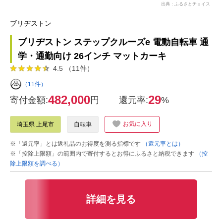
出典：ふるさとチョイス
ブリヂストン
ブリヂストン ステップクルーズe 電動自転車 通
学・通勤向け 26インチ マットカーキ
4.5 （11件）
（11件）
482,000
29
寄付金額:
円
還元率:
%
お気に入り
埼玉県 上尾市
自転車
※「還元率」とは返礼品のお得度を測る指標です
（還元率とは）
※「控除上限額」の範囲内で寄付するとお得にふるさと納税できます
（控
除上限額を調べる）
詳細を見る