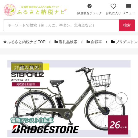
限度額をチェック
お気に入り
メニュー
検索
ふるさと納税ナビ TOP
返礼品検索
自転車
ブリヂストン
詳細を見る