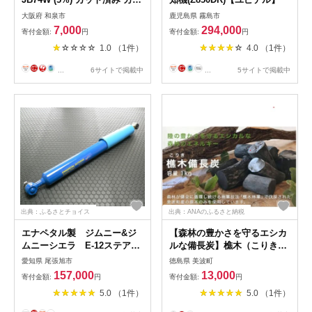
フィルム
大阪府 和泉市
鹿児島県 霧島市
7,000
294,000
寄付金額:
円
寄付金額:
円
1.0 （1件）
4.0 （1件）
...
6サイトで掲載中
...
5サイトで掲載中
出典：ふるさとチョイス
出典：ANAのふるさと納税
エナペタル製 ジムニー&ジ
【森林の豊かさを守るエシカ
ムニーシエラ E-12ステアリ
ルな備長炭】樵木（こりき）
ングダンパー【1416615】
備長炭1kg
愛知県 尾張旭市
徳島県 美波町
157,000
13,000
寄付金額:
円
寄付金額:
円
5.0 （1件）
5.0 （1件）