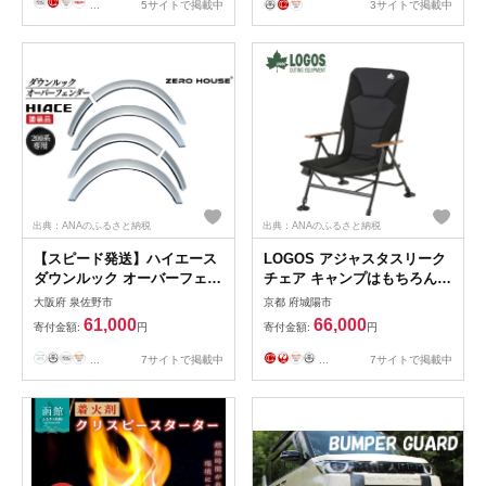
...
5サイトで掲載中
3サイトで掲載中
出典：ANAのふるさと納税
出典：ANAのふるさと納税
【スピード発送】ハイエース
LOGOS アジャスタスリーク
ダウンルック オーバーフェン
チェア キャンプはもちろんお
ダー 塗装品 1E7 シルバーマ
庭やベランダでも大活躍
大阪府 泉佐野市
京都 府城陽市
イカメタリック 099H3053
73311900
61,000
66,000
寄付金額:
円
寄付金額:
円
...
7サイトで掲載中
...
7サイトで掲載中