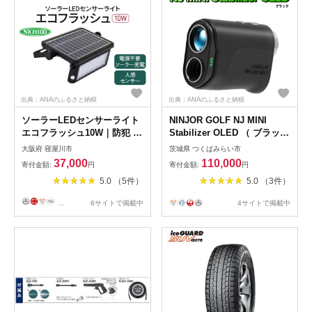
出典：ANAのふるさと納税
出典：ANAのふるさと納税
ソーラーLEDセンサーライト
NINJOR GOLF NJ MINI
エコフラッシュ10W｜防犯 防
Stabilizer OLED （ ブラック
災グッズ エコグッズ 太陽光
） ゴルフ レーザー 距離計 コ
大阪府 寝屋川市
茨城県 つくばみらい市
発電 節電 安全 LEDライト ソ
ンパクトサイズ 距離測定器
37,000
110,000
寄付金額:
円
寄付金額:
円
ーラー 人感 センサー 自動点
手振れ補正 ゴルフ距離計 生
5.0 （5件）
5.0 （3件）
灯 コードレス 電源不要
活防水 IPX4 [FE10-NT]
[0817]
...
6サイトで掲載中
4サイトで掲載中