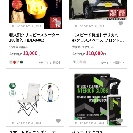
出典：ANAのふるさと納税
出典：ANAのふるさと納税
着火剤クリスピースターター
【スピード発送】デリカミニ
100個入_HD140-003
ekクロススペース フロント
バンパー グリルガード マッ
北海道 函館市
大阪府 泉佐野市
トブラック 099H3076
10,000
118,000
寄付金額:
円
寄付金額:
円
...
6サイトで掲載中
...
6サイトで掲載中
出典：ANAのふるさと納税
出典：ANAのふるさと納税
スマートダイニングチェア
インテリアグロス