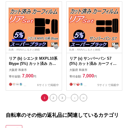
出典：ANAのふるさと納税
出典：ANAのふるさと納税
リア (b) シエンタ MXPL10系
リア (s) サンバーバン S7
Btype (5%) カット済み カー
(5%) カット済み カーフィル
フィルム
ム S700B S710B スバル
大阪府 和泉市
大阪府 和泉市
7,000
7,000
寄付金額:
円
寄付金額:
円
...
6サイトで掲載中
...
5サイトで掲載中
...
1
2
3
›
››
自転車のその他の返礼品に関連しているカテゴリ