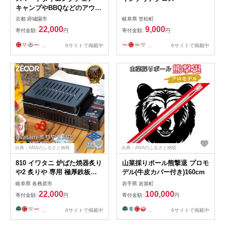
キャンプやBBQなどのアウト
ドアシーンで役立つ!
京都 府城陽市
岐阜県 笠松町
73301004
22,000
9,000
寄付金額:
円
寄付金額:
円
...
6サイトで掲載中
...
6サイトで掲載中
出典：ANAのふるさと納税
出典：ANAのふるさと納税
810 イワタニ 炉ばた焼器炙り
山菜採りポール熊撃退 プロモ
や2 炙りや 専用 極厚鉄板
デル(牛皮カバー付き)160cm
（板厚6mm/幅広スリット/フ
岐阜県 各務原市
岩手県 岩泉町
ラット) IW60-03A
22,000
100,000
寄付金額:
円
寄付金額:
円
...
6サイトで掲載中
...
6サイトで掲載中