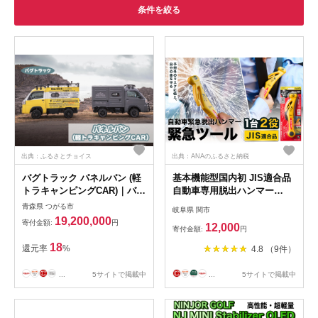
条件を絞る
出典：ふるさとチョイス
出典：ANAのふるさと納税
バグトラック パネルバン (軽
基本機能型国内初 JIS適合品
トラキャンピングCAR)｜バグ
自動車専用脱出ハンマー
トラック バグトラ ターボー
（RE-20-J） ～シートベルト
青森県 つがる市
岐阜県 関市
アウトドア キャンプ キャン
カッター ハンマー 自動車用
19,200,000
寄付金額:
円
12,000
ピングカー 車中泊 車 犬 快適
品 緊急ツール 車用 安全ハン
寄付金額:
円
自由 [0547]
マー 緊急 水害 地震 津波 台
18
還元率
%
4.8 （9件）
風 脱出 救出 支援用具 日本製
正規品 メーカー メーカ直送
...
5サイトで掲載中
...
5サイトで掲載中
関市 刃物 ディーラー～