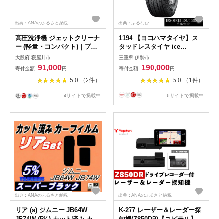
出典：ANAのふるさと納税
出典：ふるなび
高圧洗浄機 ジェットクリーナ
1194 【ヨコハマタイヤ】ス
ー (軽量・コンパクト)｜プロ
タッドレスタイヤ ice
仕様 パワフル 洗車 大掃除 掃
GUARD (アイスガード)SUV
大阪府 寝屋川市
三重県 伊勢市
除用品 ガーデニング アウト
G075 195/80R15 107/105L LT
91,000
190,000
寄付金額:
円
寄付金額:
円
ドア 庭 階段 タイル コンクリ
2本セット
5.0 （2件）
5.0 （1件）
ート 屋外 玄関 ベランダ 油汚
れ 黒ずみ 床掃除 玄関掃除 網
4サイトで掲載中
...
6サイトで掲載中
戸掃除 水垢 外壁 階段 [0819]
出典：ANAのふるさと納税
出典：ANAのふるさと納税
リア (s) ジムニー JB64W
K-277 レーザー＆レーダー探
JB74W (5%) カット済み カー
知機(Z850DR)【ユピテル】