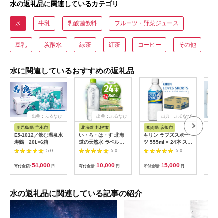
水の返礼品に関連しているカテゴリ
水
牛乳
乳酸菌飲料
フルーツ・野菜ジュース
豆乳
炭酸水
緑茶
紅茶
コーヒー
その他
水に関連しているおすすめの返礼品
出典：ふるなび
出典：ふるなび
出典：ふるなび
鹿児島県 垂水市
北海道 札幌市
滋賀県 彦根市
島
E5-1012／飲む温泉水
い・ろ・は・す 北海
キリン ラブズスポー
純天
寿鶴 20L×6箱
道の天然水 ラベルレ
ツ 555ml × 24本 スポ
水 
ス 540mlPET×24本
ーツドリンク
24
5.0
5.0
5.0
ウォ
期保
54,000
10,000
15,000
寄付金額:
円
寄付金額:
円
寄付金額:
円
寄付
蓄 
用 
アル
【0
水の返礼品に関連している記事の紹介