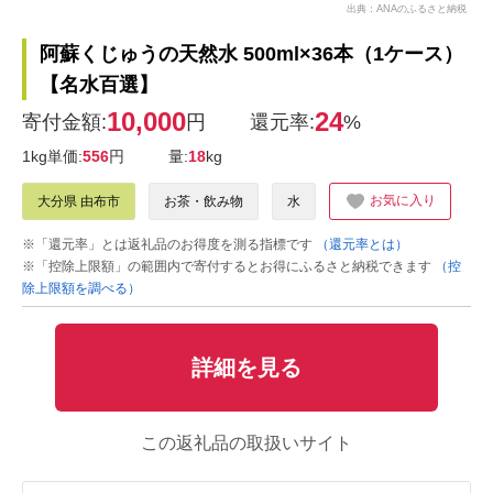
出典：ANAのふるさと納税
阿蘇くじゅうの天然水 500ml×36本（1ケース）
【名水百選】
10,000
24
寄付金額:
円
還元率:
%
1kg単価:
556
円
量:
18
kg
お気に入り
大分県 由布市
お茶・飲み物
水
※「還元率」とは返礼品のお得度を測る指標です
（還元率とは）
※「控除上限額」の範囲内で寄付するとお得にふるさと納税できます
（控
除上限額を調べる）
詳細を見る
この返礼品の取扱いサイト