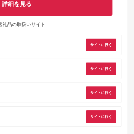
詳細を見る
返礼品の取扱いサイト
サイトに行く
るさとプレミ
出典：ふるさとチョイ
出典：auPAYふるさと納
出典：ふるさとプレ
サイトに行く
アム
ス
税
ア
庄町
北海道 新ひだか町
岐阜県 瑞穂市
鹿児島県 志布志市
アマノフー
休息 サプリメント ね
キッコーマン ココア
【訳あり・業務用】
ズドライ 味
むリラ 250mg (180
豆乳飲料 200ml 36本
【計3kg以上】ポー
セット （24
粒) 国産 ロクキョウ
セット 200ml 2ケー
ウインナー (1kg×3袋
5.0
5.0
5.0
5.0
サイトに行く
300M 人気
生薬 滋養強壮 アミノ
スセット
＋ あらびき ウインナ
3,000
20,000
11,000
11,000
詰め合わせ
酸 北海道
ー(120g)セット！ a1
円
寄付金額:
円
寄付金額:
円
寄付金額:
円
料無料【ふ
047-wn
税・里庄町】
サイトに行く