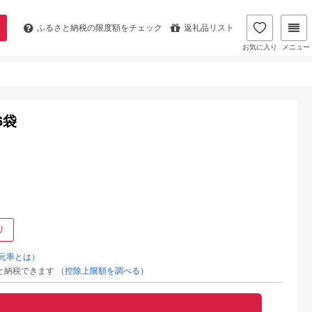
ふるさと納税の
限度額をチェック
返礼品リスト
お気に入り
メニュー
6袋
り
元率とは）
と納税できます
（控除上限額を調べる）