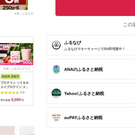
出典：ふるラボ
この
ふるなび
ふるなびマネーチャージで5%即増量中！
ANAのふるさと納税
出典：ふるさとチョイ
出典：ふるさとパレッ
出典：ふるさとプレミ
出典：ふ
ス
ト
アム
島根県 雲南市
熊本県 八代市
福岡県 糸島市
岡山県 里
プロテイン ソイ＆ホ
【本場博多で歴史のあ
【48食】
5.0
エイプロテイン スト
る 博多 浜や】 国産
ズ フリー
ロベリー味 500g×1袋
・ 無添加 もつ鍋 セッ
噌汁 48食
Yahoo!ふるさと納税
5.0
5.0
プロテイン ダイエッ
ト （約4人前） 旨辛
食×2箱） 
6,000
10,000
27,000
2
ト 健康 健康食品 ソイ
みそ味 糸島市 / 博多
おみそ汁 
寄付金額:
円
寄付金額:
円
寄付金額:
円
寄付金額:
プロテイン ホエイプ
浜や [AFF017] もつ鍋
大容量 送
ロテイン 筋トレ 美容
もつなべ 鍋セット な
るさと納
お試し お試しサイズ
べ モツ 冷凍 牛 うし
くらしにベルク 500g
定期便
auPAYふるさと納税
置き換え おすすめ 人
気 タンパク質 置き換
えダイエット トレー
ニング 運動 シェイク