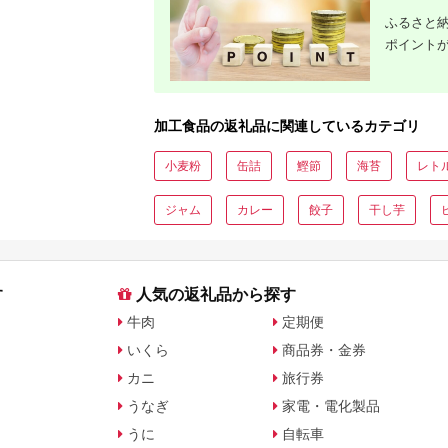
ふるさと納
ポイント
加工食品の返礼品に関連しているカテゴリ
小麦粉
缶詰
鰹節
海苔
レト
ジャム
カレー
餃子
干し芋
す
人気の返礼品から探す
牛肉
定期便
いくら
商品券・金券
カニ
旅行券
うなぎ
家電・電化製品
うに
自転車