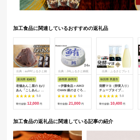
加工食品に関連しているおすすめの返礼品
出典：auPAYふるさと納
出典：JALふるさと納税
出典：ふるさとプレミ
税
アム
新潟県 柏崎市
静岡県 静岡市
秋田県 男鹿市
老舗あんこ屋の ねり
＜伊藤食品＞AIKO
発酵マヨ（卵黄入り）
あん「こしあん」
CHAN 銀のまぐろ
チューブタイプ
2kg（500g×4袋）
水煮 24缶◆
230g×3本セット 男鹿
5.0
5.0
5.0
[ZB488]
市 稲とアガベ [ディッ
12,000
21,000
10,400
プソース マヨネーズ
寄付金額:
円
寄付金額:
円
寄付金額:
円
風味 酒粕 発酵 テレビ
で紹介 調味料 発酵マ
ヨ 卵黄入り 野菜のお
加工食品の返礼品に関連している記事の紹介
供 チューブタイ
プ]|23_agv-040301