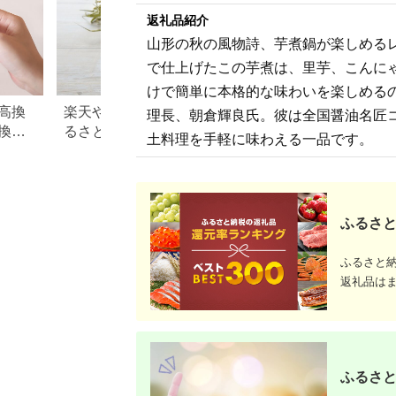
いちご 美味しい 飲み
返礼品紹介
やすい 健康維持 体づ
くり サポート 島根県
山形の秋の風物詩、芋煮鍋が楽しめる
雲南市/株式会社ベル
ク [AIDW001]
で仕上げたこの芋煮は、里芋、こんに
けで簡単に本格的な味わいを楽しめる
高換
楽天やふるなびで人気！ふ
青森県 板柳町のふ
理長、朝倉輝良氏。彼は全国醤油名匠
換金
るさと納税「3,000円」の返
税のご紹介
土料理を手軽に味わえる一品です。
礼品まとめ
ふるさと
ふるさと
返礼品は
ふるさと