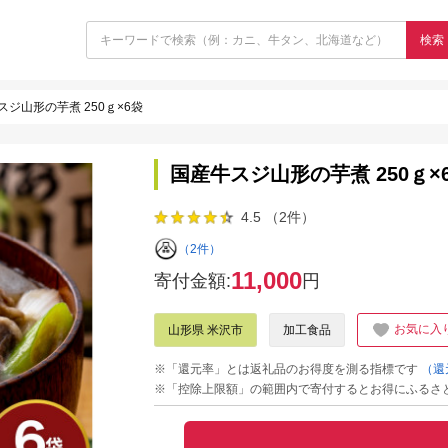
検索
スジ山形の芋煮 250ｇ×6袋
国産牛スジ山形の芋煮 250ｇ×
4.5 （2件）
（2件）
11,000
寄付金額:
円
お気に入
山形県 米沢市
加工食品
※「還元率」とは返礼品のお得度を測る指標です
（還
※「控除上限額」の範囲内で寄付するとお得にふるさ