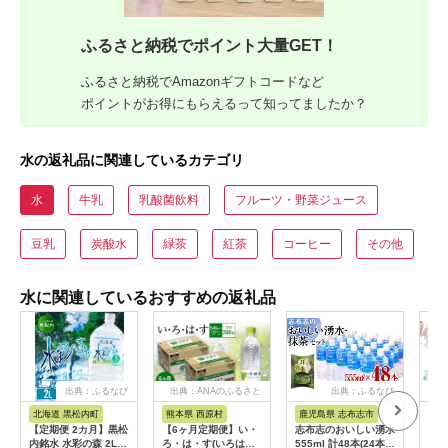
ふるさと納税でポイント大量GET！
ふるさと納税でAmazonギフトコードなど
ポイントがお得にもらえるって知ってましたか？
水の返礼品に関連しているカテゴリ
水
牛乳
乳酸菌飲料
フルーツ・野菜ジュース
豆乳
炭酸水
緑茶
紅茶
コーヒー
その他
水に関連しているおすすめの返礼品
出典：ふるなび
出典：ANAのふるさと
出典：ふるなび
出典
納税
北海道 黒松内町
熊本県 西原村
鹿児島県 志布志市
高
【定期便 2カ月】黒松
【6ヶ月定期便】い・
志布志のおいしい湧水
水 
内銘水 水彩の森 2L×6
ろ・は・す(いろはす)
555ml 計48本(24本
1.8