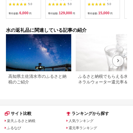
本（1箱）北海道 ミネ
阿蘇の天然水
×2ケース)・抹茶
本セ
5.0
5.0
5.0
ラルウォーター 天然
540mlPET×24本(2ケ
(1g×10本) 水 ミネラ
年保
水 国産 国内 硬水 中
ース)
ルウォーター 555ml
深層
6,000
129,000
15,000
寄付金額:
円
寄付金額:
円
寄付金額:
円
寄付
硬水 ナチュラル ミネ
常温 常温保存 茶 お茶
ネラ
ラル 天然水 アウトド
抹茶 ペットボトル
ット
ア キャンプ 飲料水 防
a5-280
水 
災 災害 備蓄
蓄用
水の返礼品に関連している記事の紹介
防災
ゃん
人 
料無
高知県土佐清水市のふるさと納
ふるさと納税でもらえる水・
税のご紹介
ネラルウォーター還元率＆レ
ュー評価ランキング！
サイト比較
ランキングから探す
楽天ふるさと納税
人気ランキング
ふるなび
還元率ランキング