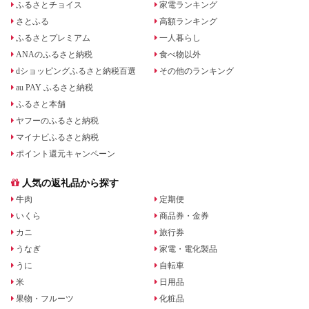
ふるさとチョイス
家電ランキング
さとふる
高額ランキング
ふるさとプレミアム
一人暮らし
ANAのふるさと納税
食べ物以外
dショッピングふるさと納税百選
その他のランキング
au PAY ふるさと納税
ふるさと本舗
ヤフーのふるさと納税
マイナビふるさと納税
ポイント還元キャンペーン
人気の返礼品から探す
牛肉
定期便
いくら
商品券・金券
カニ
旅行券
うなぎ
家電・電化製品
うに
自転車
米
日用品
果物・フルーツ
化粧品