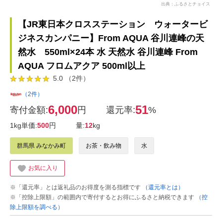
出典：ふるさとチョイス
【JR東日本クロスステーション ウォータービ
ジネスカンパニー】From AQUA 谷川連峰の天
然水 550ml×24本 水 天然水 谷川連峰 From
AQUA フロムアクア 500ml以上
5.0 （2件）
（2件）
6,000
51
寄付金額:
円
還元率:
%
1kg単価:
500
円
量:
12
kg
群馬県 みなかみ町
お茶・飲み物
水
お気に入り
※「還元率」とは返礼品のお得度を測る指標です
（還元率とは）
※「控除上限額」の範囲内で寄付するとお得にふるさと納税できます
（控
除上限額を調べる）