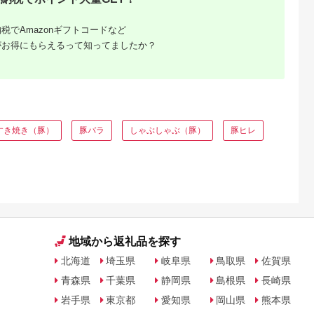
肉 肉 冷凍
税でAmazonギフトコードなど
がお得にもらえるって知ってましたか？
すき焼き（豚）
豚バラ
しゃぶしゃぶ（豚）
豚ヒレ
ふるさと
ング｜高
ャンル別
地域から返礼品を探す
北海道
埼玉県
岐阜県
鳥取県
佐賀県
青森県
千葉県
静岡県
島根県
長崎県
岩手県
東京都
愛知県
岡山県
熊本県