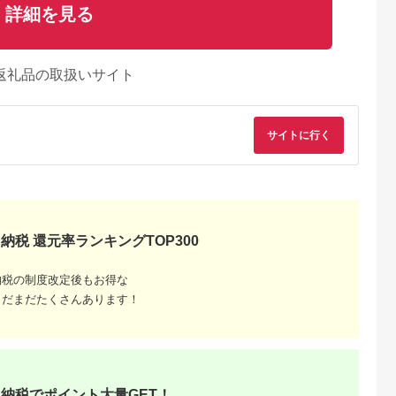
詳細を見る
返礼品の取扱いサイト
サイトに行く
納税 還元率ランキングTOP300
天ふるさと納
出典：ふるなび
出典：ふるなび
出典：ふるな
納税の制度改定後もお得な
税
川市
群馬県 伊勢崎市
山形県
熊本県 水俣市
まだまだたくさんあります！
と納税】茨城
氷室豚ロースステーキ
山形の極み 平田牧場
【6ヶ月定期便】 モ
「常陸の輝
詰合せ
金華豚 ロースカツ用
ヴェールポーク 人気
ーキ ・ とん
F2Y-0326
商品定期便
5.0
5.0
5.0
5.0
ース 1.2kg
7,000
26,000
13,000
88,000
 6枚 × 2 パッ
円
寄付金額:
円
寄付金額:
円
寄付金額:
円
城県共通返礼
け ブランド豚
納税でポイント大量GET！