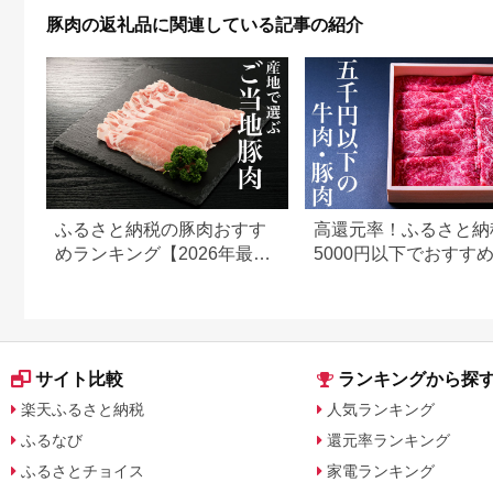
ーフカレー】
レー
豚肉の返礼品に関連している記事の紹介
ふるさと納税の豚肉おすす
高還元率！ふるさと納
めランキング【2026年最新
5000円以下でおすす
版】
＆豚肉ランキング！
サイト比較
ランキングから探
楽天ふるさと納税
人気ランキング
ふるなび
還元率ランキング
ふるさとチョイス
家電ランキング