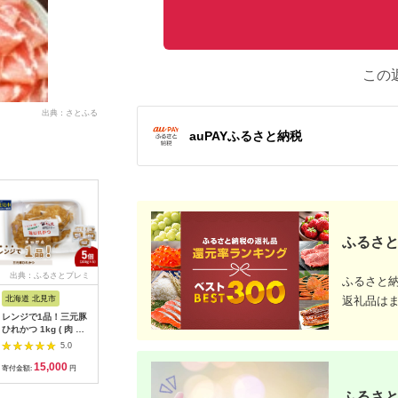
この
出典：さとふる
auPAYふるさと納税
ふるさと
出典：ふるさとプレミ
出典：ふるさとプレミ
出典：JALふるさと納税
出典：楽
ふるさと
アム
アム
北海道 北見市
鹿児島県 伊佐市
鹿児島県 阿久根市
茨城県 桜
返礼品は
レンジで1品！三元豚
isa460 【定期便】コ
鹿児島県産 黒豚 しゃ
【ふるさ
ひれかつ 1kg ( 肉 豚
ラボ定期便！黒豚バラ
ぶしゃぶ用 肩ロース
県銘柄豚 
肉 ヒレ 揚げ物 総菜
エティー定期便 (全3
スライス(計1kg・約
き」 ステ
5.0
5.0
5.0
冷凍 簡単調理 )【136-
回) 定期便 コラボ定期
500g×2パック) 国産
かつ 用 ロ
15,000
43,000
10,000
1
0072】
便 黒豚 豚 ぶた ロー
鹿児島県産 豚肉 ブタ
( 100g ×
寄付金額:
円
寄付金額:
円
寄付金額:
円
寄付金額:
ス バラ スライス 生餃
しゃぶしゃぶ 個包装
ク ) (茨
子 冷凍食品 おつまみ
小分け くろぶた 薄切
品) 小分
ふるさと