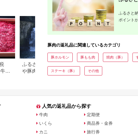
惣菜 簡単調理 【サン
り うす切り 冷凍配送
三元豚 豚
キョーミート株式会
【スターゼン】
社・工房ゆう】
akn042-06
ふるさと納
ポイント
豚肉の返礼品に関連しているカテゴリ
豚ホルモン
豚もも肉
焼肉（豚）
税
ふるさと納税で人気！焼酎
【2026年版】楽天
め牛肉
や豚肉、ゴルフ…宮崎県都
納税 還元率ランキ
ステーキ（豚）
その他
城市の返礼品ランキング
還元率返礼品をジ
に比較
す
人気の返礼品から探す
牛肉
定期便
いくら
商品券・金券
カニ
旅行券