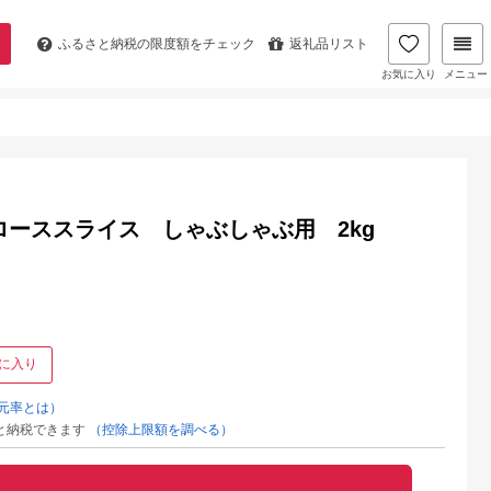
ふるさと納税の
限度額をチェック
返礼品リスト
お気に入り
メニュー
ローススライス しゃぶしゃぶ用 2kg
に入り
元率とは）
と納税できます
（控除上限額を調べる）