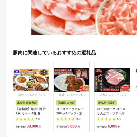
豚肉に関連しているおすすめの返礼品
出典：ふるさとプレミ
出典：ふるさとプレミ
出典：ふるさとプレミ
アム
アム
アム
北海道 倶知安町
茨城県 大洗町
茨城県 大洗町
【定期便】毎月1回 計
ローズポークカレー
ローズポーク ロース
2回 カレー 4種 食べ
200g×2パック ( 茨城
とんかつ・ソテー用
比べ 8個 中辛 チキン
県共通返礼品・茨城県
約280g (140g×2枚) (
5.0
5.0
5.0
レッグ スープカレー
産 ) ブランド豚 豚肉
茨城県共通返礼品・茨
38,000
5,000
6,000
レトルト 業務用 北海
茨城 ローズポーク カ
城県産 ) ブランド豚
寄付金額:
円
寄付金額:
円
寄付金額:
円
道 倶知安町 【定期
レー レトルト レトル
茨城 国産 豚肉 冷凍
便・チキンカレー・ビ
トパウチ レトルトカ
とんかつ ソテー