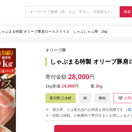
検索
しゃぶまる特製 オリーブ豚肩ローススライス しゃぶしゃぶ用 2kg
オリーブ豚
しゃぶまる特製 オリーブ豚肩
28,000
寄付金額:
円
1kg単価:
14,000
円
量:
2
kg
お気
香川県 三木町
肉
豚肉
※「還元率」とは返礼品のお得度を測る指標です
（還
※「控除上限額」の範囲内で寄付するとお得にふるさ