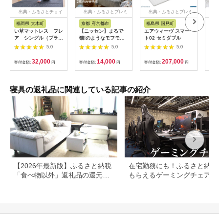
出典：ふるさとチョイ
出典：ふるさとプレミ
出典：ふるさとプレミ
出
ス
アム
アム
福岡県 大木町
京都 府京都市
福島県 国見町
山
い草マットレス フレ
【ニッセン】まるで
エアウィーヴ スマー
HB
ア シングル（ブラッ
猫!のようなモフモフ2
ト02 セミダブル
さし
ク） AA323
枚合わせ毛布(猫Feel)
カバ
5.0
5.0
5.0
シングル ロシアンブ
ズ 
ルー(グレー系)［ 京都
32,000
14,000
207,000
寄付金額:
円
寄付金額:
円
寄付金額:
円
寄付
nissen 寝具 吸湿 発
熱 人気 おすすめ 洗え
る ギフト プレゼント
お取り寄せ 通販 送料
寝具の返礼品に関連している記事の紹介
無料 ふるさと納税 ］
261009_A-
YM004VC01
【2026年最新版】ふるさと納税
在宅勤務にも！ふるさと納税
「食べ物以外」返礼品の還元率
もらえるゲーミングチェアや
ランキング！
スク