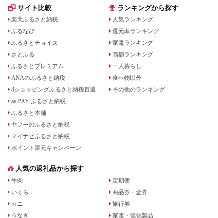
サイト比較
ランキングから探す
楽天ふるさと納税
人気ランキング
ふるなび
還元率ランキング
ふるさとチョイス
家電ランキング
さとふる
高額ランキング
ふるさとプレミアム
一人暮らし
ANAのふるさと納税
食べ物以外
dショッピングふるさと納税百選
その他のランキング
au PAY ふるさと納税
ふるさと本舗
ヤフーのふるさと納税
マイナビふるさと納税
ポイント還元キャンペーン
人気の返礼品から探す
牛肉
定期便
いくら
商品券・金券
カニ
旅行券
うなぎ
家電・電化製品