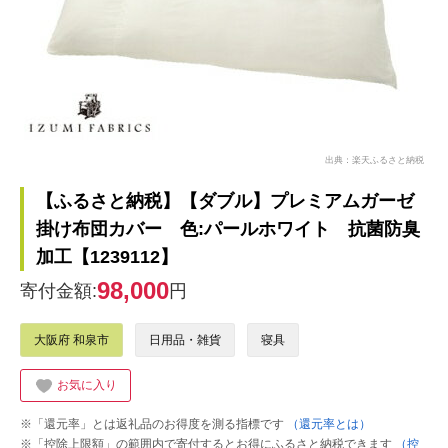
出典：楽天ふるさと納税
【ふるさと納税】【ダブル】プレミアムガーゼ
掛け布団カバー 色:パールホワイト 抗菌防臭
加工【1239112】
98,000
寄付金額:
円
大阪府 和泉市
日用品・雑貨
寝具
お気に入り
※「還元率」とは返礼品のお得度を測る指標です
（還元率とは）
※「控除上限額」の範囲内で寄付するとお得にふるさと納税できます
（控