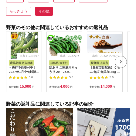
らっきょう
その他
野菜のその他に関連しているおすすめの返礼品
出典：ふるなび
出典：ふるなび
出典：ふるさとパレッ
出
ト
鹿児島県 阿久根市
福島県 大玉村
長野県 上田市
神
＜先行予約受付中！
訳あり ご家庭用きゅ
【最短翌日配送】くる
【ふ
2027年1月中旬以降順
うり 20～25本
み 無塩 無添加 2kg 大
賀B
次発送予定＞ 数量限
【2026-7月中旬～配
容量 ナッツ 胡桃 クル
8k
5.0
5.0
5.0
定！鹿児島県阿久根市
送】
ミ おつまみ つまみ お
り子
産スナップエンドウ
菓子 菓子
[AK
15,000
4,000
14,000
寄付金額:
円
寄付金額:
円
寄付金額:
円
寄付
(1.5kg) サラダスナッ
プ 国産 鹿児島県産 阿
久根市産 えんどう 野
菜 豆 エンドウ スナッ
野菜の返礼品に関連している記事の紹介
プえんどう 煮物 和え
物 炒め物 豆類 【牧内
健志】akn050-01