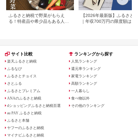
ふるさと納税で野菜がもらえ
【2026年最新版】ふるさと
る！特産品や希少品もある人気
｜年収700万円の限度額はい
の自治体まとめ
ら？共働き・住宅ローン別に
底解説
サイト比較
ランキングから探す
楽天ふるさと納税
人気ランキング
ふるなび
還元率ランキング
ふるさとチョイス
家電ランキング
さとふる
高額ランキング
ふるさとプレミアム
一人暮らし
ANAのふるさと納税
食べ物以外
dショッピングふるさと納税百選
その他のランキング
au PAY ふるさと納税
ふるさと本舗
ヤフーのふるさと納税
マイナビふるさと納税