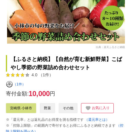
出典：楽天ふるさと納税
【ふるさと納税】【自然が育む新鮮野菜】こば
やし季節の野菜詰め合わせセット
4.0 （1件）
（1件）
10,000
寄付金額:
円
お気に入り
宮崎県 小林市
野菜
その他
※「還元率」とは返礼品のお得度を測る指標です
（還元率とは）
※「控除上限額」の範囲内で寄付するとお得にふるさと納税できます
（控
除上限額を調べる）