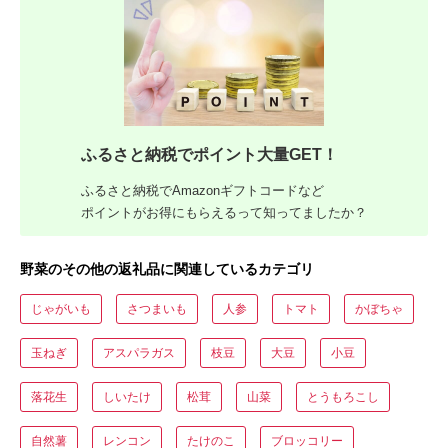
ふるさと納税でポイント大量GET！
ふるさと納税でAmazonギフトコードなど
ポイントがお得にもらえるって知ってましたか？
野菜のその他の返礼品に関連しているカテゴリ
じゃがいも
さつまいも
人参
トマト
かぼちゃ
玉ねぎ
アスパラガス
枝豆
大豆
小豆
落花生
しいたけ
松茸
山菜
とうもろこし
自然薯
レンコン
たけのこ
ブロッコリー