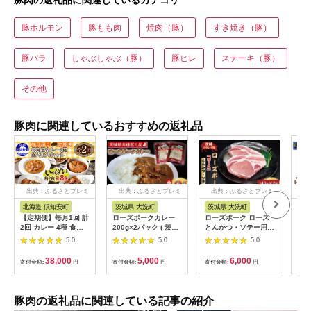
豚ホルモン
豚もも肉
焼肉（豚）
すき焼き（豚）
豚バラ
しゃぶしゃぶ（豚）
豚ヒレ
ステーキ（豚）
その他
豚肉に関連しているおすすめの返礼品
出典：ふるさとプレミ
出典：ふるさとプレミ
出典：ふるさとプレミ
出
アム
アム
アム
北海道 倶知安町
茨城県 大洗町
茨城県 大洗町
北
【定期便】毎月1回 計
ローズポークカレー
ローズポーク ロース
レン
2回 カレー 4種 食べ
200g×2パック ( 茨城
とんかつ・ソテー用
ひれか
比べ 8個 中辛 チキン
県共通返礼品・茨城県
約280g (140g×2枚) (
肉 
5.0
5.0
5.0
レッグ スープカレー
産 ) ブランド豚 豚肉
茨城県共通返礼品・茨
冷凍
レトルト 業務用 北海
茨城 ローズポーク カ
城県産 ) ブランド豚
00
38,000
5,000
6,000
寄付金額:
円
寄付金額:
円
寄付金額:
円
寄付
道 倶知安町 【定期
レー レトルト レトル
茨城 国産 豚肉 冷凍
便・チキンカレー・ビ
トパウチ レトルトカ
とんかつ ソテー
ーフカレー】
レー
豚肉の返礼品に関連している記事の紹介