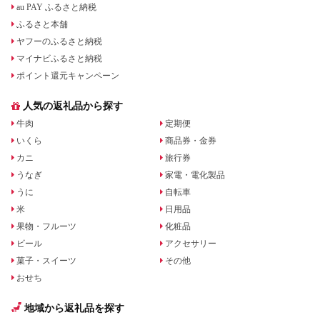
au PAY ふるさと納税
ふるさと本舗
ヤフーのふるさと納税
マイナビふるさと納税
ポイント還元キャンペーン
人気の返礼品から探す
牛肉
定期便
いくら
商品券・金券
カニ
旅行券
うなぎ
家電・電化製品
うに
自転車
米
日用品
果物・フルーツ
化粧品
ビール
アクセサリー
菓子・スイーツ
その他
おせち
地域から返礼品を探す