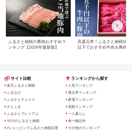
ふるさと納税の豚肉おすすめラ
高還元率！ふるさと納税500
ンキング【2026年最新版】
以下でおすすめ牛肉＆豚肉ラ
キング！
サイト比較
ランキングから探す
楽天ふるさと納税
人気ランキング
ふるなび
還元率ランキング
ふるさとチョイス
家電ランキング
さとふる
高額ランキング
ふるさとプレミアム
一人暮らし
ANAのふるさと納税
食べ物以外
dショッピングふるさと納税百選
その他のランキング