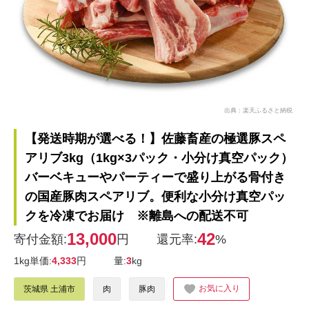
出典：楽天ふるさと納税
【発送時期が選べる！】佐藤畜産の極選豚スペ
アリブ3kg（1kg×3パック・小分け真空パック）
バーベキューやパーティーで盛り上がる骨付き
の国産豚肉スペアリブ。便利な小分け真空パッ
クを冷凍でお届け ※離島への配送不可
13,000
42
寄付金額:
円
還元率:
%
1kg単価:
4,333
円
量:
3
kg
お気に入り
茨城県 土浦市
肉
豚肉