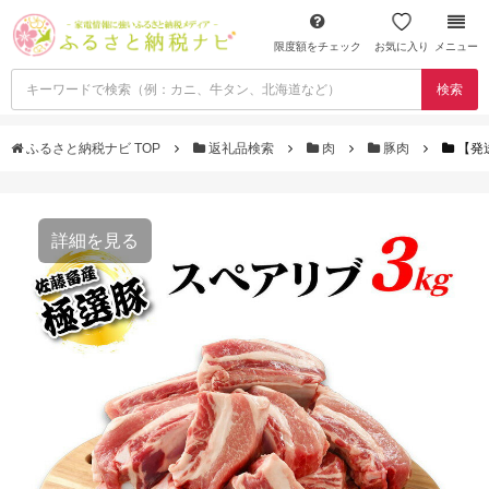
限度額をチェック
お気に入り
メニュー
検索
ふるさと納税ナビ TOP
返礼品検索
肉
豚肉
【発
詳細を見る