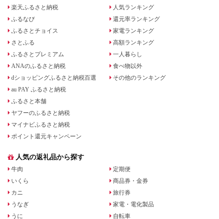
楽天ふるさと納税
人気ランキング
ふるなび
還元率ランキング
ふるさとチョイス
家電ランキング
さとふる
高額ランキング
ふるさとプレミアム
一人暮らし
ANAのふるさと納税
食べ物以外
dショッピングふるさと納税百選
その他のランキング
au PAY ふるさと納税
ふるさと本舗
ヤフーのふるさと納税
マイナビふるさと納税
ポイント還元キャンペーン
人気の返礼品から探す
牛肉
定期便
いくら
商品券・金券
カニ
旅行券
うなぎ
家電・電化製品
うに
自転車