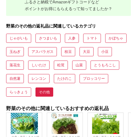
ふるさと納税でAmazonギフトコードなど
ポイントがお得にもらえるって知ってましたか？
野菜のその他の返礼品に関連しているカテゴリ
じゃがいも
さつまいも
人参
トマト
かぼちゃ
玉ねぎ
アスパラガス
枝豆
大豆
小豆
落花生
しいたけ
松茸
山菜
とうもろこし
自然薯
レンコン
たけのこ
ブロッコリー
らっきょう
その他
野菜のその他に関連しているおすすめの返礼品
出典：楽天ふるさと納
出典：楽天ふるさと納
出典：楽天ふるさと納
出