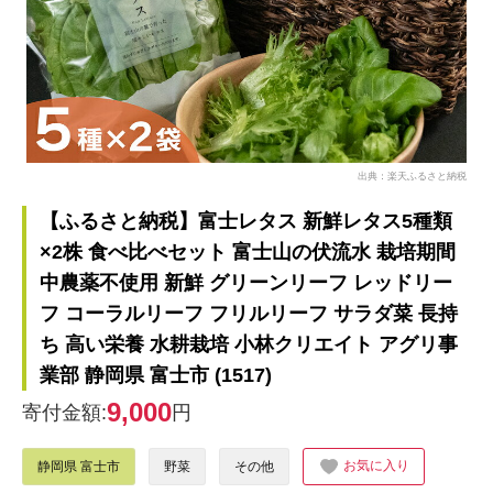
出典：楽天ふるさと納税
【ふるさと納税】富士レタス 新鮮レタス5種類
×2株 食べ比べセット 富士山の伏流水 栽培期間
中農薬不使用 新鮮 グリーンリーフ レッドリー
フ コーラルリーフ フリルリーフ サラダ菜 長持
ち 高い栄養 水耕栽培 小林クリエイト アグリ事
業部 静岡県 富士市 (1517)
9,000
寄付金額:
円
お気に入り
静岡県 富士市
野菜
その他