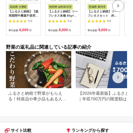
税
税
税
高知県 大豊町
秋田県 由利本荘市
茨城県 那珂市
山
【ふるさと納税】【栽
【ふるさと納税】リー
【ふるさと納税】リー
【ふ
培期間中農薬不使用】
フレタス各種 80g×5
フレタスセット 約
ソム
四国のど真ん中で栽培
パック グリーンレタ
2Kg
タス
5.0
5.0
5.0
された生鮮リーフレタ
ス フリルレタス レッ
ス 約100g×8袋セッ
ドレタス
6,000
8,000
9,000
寄付金額:
円
寄付金額:
円
寄付金額:
円
寄付
ト【配送不可地域：離
島】【1493186】
野菜の返礼品に関連している記事の紹介
ふるさと納税で野菜がもらえ
【2026年最新版】ふるさと
る！特産品や希少品もある人気
｜年収700万円の限度額はい
の自治体まとめ
ら？共働き・住宅ローン別に
底解説
サイト比較
ランキングから探す