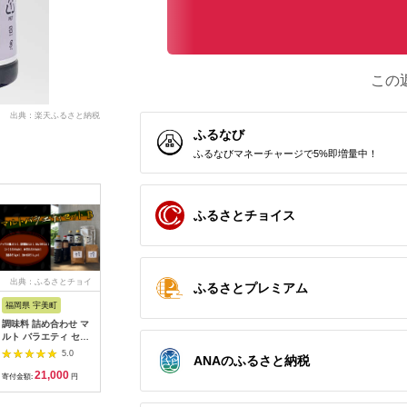
この
出典：楽天ふるさと納税
ふるなび
ふるなびマネーチャージで5%即増量中！
ふるさとチョイス
出典：ふるさとチョイ
出典：楽天ふるさと納
出典：ふるさとチョイ
出典：ふ
ふるさとプレミアム
ス
税
ス
福岡県 宇美町
石川県 加賀市
岡山県 備前市
鹿児島県 
調味料 詰め合わせ マ
【ふるさと納税】加賀
美膳 濃口醤油（1L×3
【5営業
ルト バラエティ セッ
醤油 冨士菊醤油 濃口
本）【鷹取醤油 老舗
送】ヒシ
ト B [マルト醤油醸造
こいくち 並印
本醸造 調味料 しょう
極あまく
5.0
5.0
5.0
ANAのふるさと納税
元 福岡県 宇美町
1800ml×6本セット 1
ゆ すっきり 焼き魚 刺
500ml×6
21,000
15,000
9,500
1
um40azo720002] だ
ケース 醤油 しょう油
身 煮物 ギフト プレゼ
002_01
寄付金額:
円
寄付金額:
円
寄付金額:
円
寄付金額:
しパック 出汁パック
しょうゆ セット 1.8L
ント 贈り物】
煮付醤油 めんつゆ こ
国産 濃口醤油 旨口醤