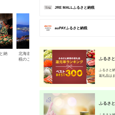
いくち 濃口 ゆずぽん
油 甘口 調味料 かけ醤
味噌 みそ ミソ 田舎み
油 地醤油 ご当地 食品
JRE MALLふるさと納税
そ 合わせみそ
F6P-1790
auPAYふるさと納税
と納
北海道函館市のふるさと納
熊本県熊本市のふ
ふるさと
税のご紹介
税のご紹介
ふるさと
返礼品は
ふるさと
ふるさと納