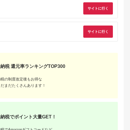
料無料
サイトに行く
サイトに行く
るさと納
納税 還元率ランキングTOP300
納税の制度改定後もお得な
まだまだたくさんあります！
納税でポイント大量GET！
税でAmazonギフトコードなど