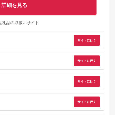
詳細を見る
返礼品の取扱いサイト
サイトに行く
サイトに行く
るさとチョイ
出典：ふるさとチョイ
出典：ふるさとチョイ
出典：ふるさとチョ
サイトに行く
ス
ス
ス
鹿児島市
鹿児島県 薩摩川内市
鹿児島県 鹿児島市
鹿児島県 鹿児島市
日以内に発
AS-149 ヤマキ醤油セ
「かねよみそしょう
ヒシク藤安醸造 極
ク藤安醸造
ット（紫折鶴こいくち
ゆ」南国かごしまの蔵
まくち専醤 K026-
ち専醤
1L×3本／白菊うすく
元直送 母ゆずり濃
002
5.0
5.0
5.0
5.0
サイトに行く
本 K026-
ち1L×3本）醤油 万能
口・淡口 1.8L×2本セ
1,000
11,000
6,000
22,000
濃口 薄口 味噌 老舗
ット K058-007_08
円
寄付金額:
円
寄付金額:
円
寄付金額:
円
こだわり 国内製造 鹿
児島県 薩摩川内市 送