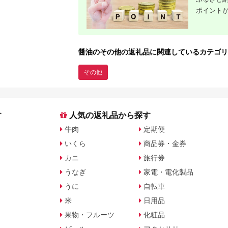
ポイント
醤油のその他の返礼品に関連しているカテゴリ
その他
す
人気の返礼品から探す
牛肉
定期便
いくら
商品券・金券
カニ
旅行券
うなぎ
家電・電化製品
うに
自転車
米
日用品
果物・フルーツ
化粧品