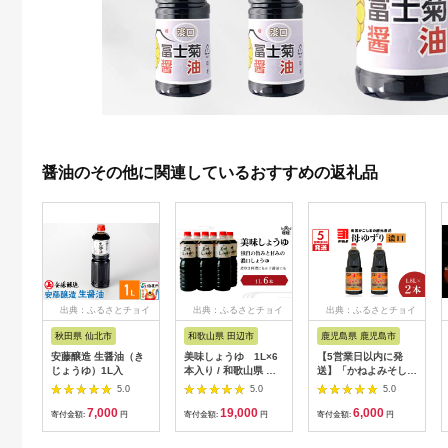
醤油のその他に関連しているおすすめの返礼品
出典：ふるさとチョイ
出典：ふるさとチョイ
出典：ふるさとチョイ
ス
ス
ス
秋田県 仙北市
和歌山県 田辺市
鹿児島県 鹿児島市
安藤醸造 生醤油（き
美味しょうゆ 1L×6
【5営業日以内に発
じょうゆ）1L入
本入り / 和歌山県 田
送】「かねよみそしょ
辺市 醤油 しょう油 天
うゆ」南国かごしまの
5.0
5.0
5.0
然醸造 かけ醤油 こい
蔵元直送 母ゆずり濃
7,000
19,000
6,000
くち醤油
口 1.8L×2本セット
寄付金額:
円
寄付金額:
円
寄付金額:
円
K058-007_04