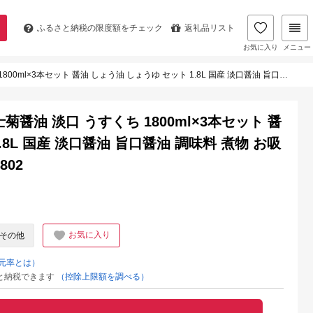
ふるさと納税の
限度額をチェック
返礼品リスト
お気に入り
メニュー
ょう油 しょうゆ セット 1.8L 国産 淡口醤油 旨口醤油 調味料 煮物 お吸い物 地醤油 ご当地 食品 F6P-1802
醤油 淡口 うすくち 1800ml×3本セット 醤
.8L 国産 淡口醤油 旨口醤油 調味料 煮物 お吸
802
お気に入り
その他
元率とは）
と納税できます
（控除上限額を調べる）