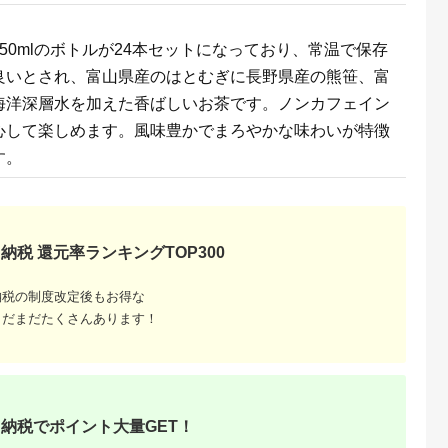
るさとプレミ
出典：ふるなび
出典：ふるさとプレミ
出典：ふるな
50mlのボトルが24本セットになっており、常温で保存
アム
アム
前崎市
福岡県 八女市
北海道 余市
京都 府宇治田原町
良いとされ、富山県産のはとむぎに長野県産の熊笹、富
6ヶ月】お～
＜八女茶＞産地直送
ドメーヌ・タカヒコ
熱湯かぶせ茶
緑茶
人気の深蒸し八女茶5
ナナツモリのピノノワ
1kg（250g×4本）木
海洋深層水を加えた香ばしいお茶です。ノンカフェイン
24本 ［おー
本セット 028-004
ールの葉を使った北海
箱詰 お茶 煎茶 かぶ
5.0
5.0
5.0
5.0
ットボトル
道TEA_Y037-0336
茶
心して楽しめます。風味豊かでまろやかな味わいが特徴
1,000
11,000
27,000
40,000
 伊藤園 静
円
寄付金額:
円
寄付金額:
円
寄付金額:
円
32_AT032
す。
納税 還元率ランキングTOP300
納税の制度改定後もお得な
まだまだたくさんあります！
納税でポイント大量GET！