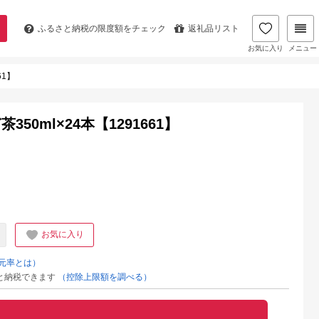
ふるさと納税の
限度額をチェック
返礼品リスト
お気に入り
メニュー
61】
0ml×24本【1291661】
お気に入り
元率とは）
と納税できます
（控除上限額を調べる）