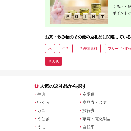
ふるさと納
ポイント
お茶・飲み物のその他の返礼品に関連している
水
牛乳
乳酸菌飲料
フルーツ・野
その他
す
人気の返礼品から探す
牛肉
定期便
いくら
商品券・金券
カニ
旅行券
うなぎ
家電・電化製品
うに
自転車