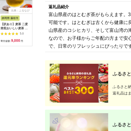
返礼品紹介
出典：ふるなび
出典：ふるなび
出典：ふるなび
出典：ふ
富山県産のはとむぎ茶がもらえます。3
静岡県 藤枝市
静岡県 川根本町
北海道 恵庭市
静岡県 御
可能です。はとむぎは古くから健康に
【訳あり】麦茶 二度
12-5 生粋川根茶 澤本
『定期便：全6回』綾
【定期便
焙煎おいしい麦茶 業
園 ふるさとありがと
鷹2000mlPET×6本
いお茶 
山県産のコシヒカリ、そして富山湾の
務用 100P×5 お茶
う2
【38000302】
600ml×
5.0
5.0
5.0
いお茶 ペ
なので、お子様からご年配の方まで安
9,000
13,000
48,500
5
ケース 箱
寄付金額:
円
寄付金額:
円
寄付金額:
円
寄付金額:
岡］ 2222
で、日常のリフレッシュにぴったりで
ふるさと
ふるさと
返礼品は
ふるさと