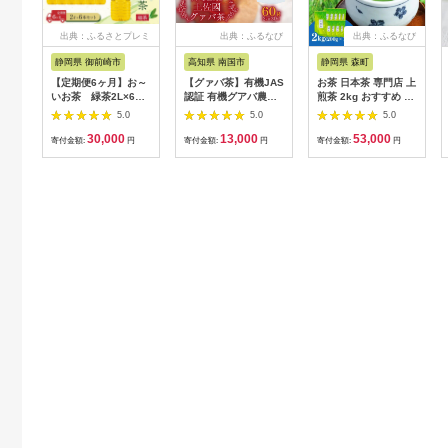
出典：ふるさとプレミ
出典：ふるなび
出典：ふるなび
アム
静岡県 御前崎市
高知県 南国市
静岡県 森町
【定期便6ヶ月】お～
【グァバ茶】有機JAS
お茶 日本茶 専門店 上
いお茶 緑茶2L×6本
認証 有機グアバ農園
煎茶 2kg おすすめ お
［おーいお茶 ペット
の土佐國グァバ茶
茶
5.0
5.0
5.0
ボトル 2リットル ケ
（2g×30包）国産有機
30,000
13,000
53,000
ース 箱 伊藤園 静岡］
栽培の葉100％
寄付金額:
円
寄付金額:
円
寄付金額:
円
222232_AT022