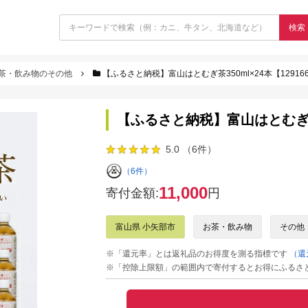
検索
茶・飲み物のその他
【ふるさと納税】富山はとむぎ茶350ml×24本【12916
【ふるさと納税】富山はとむぎ茶35
5.0 （6件）
（6件）
11,000
寄付金額:
円
富山県 小矢部市
お茶・飲み物
その他
※「還元率」とは返礼品のお得度を測る指標です
（還
※「控除上限額」の範囲内で寄付するとお得にふるさ