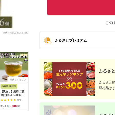
この
出典：楽天ふるさと納税
ふるさとプレミアム
ふるさと
出典：ふるなび
出典：ふるなび
出典：ふるなび
出典：ふ
ふるさと
静岡県 藤枝市
静岡県 川根本町
北海道 恵庭市
静岡県 御
返礼品は
【訳あり】麦茶 二度
12-5 生粋川根茶 澤本
『定期便：全6回』綾
【定期便
焙煎おいしい麦茶 業
園 ふるさとありがと
鷹2000mlPET×6本
いお茶 
務用 100P×5 お茶
う2
【38000302】
600ml×
5.0
5.0
5.0
いお茶 ペ
9,000
13,000
48,500
5
ケース 箱
寄付金額:
円
寄付金額:
円
寄付金額:
円
寄付金額:
岡］ 2222