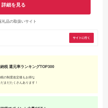
詳細を見る
返礼品の取扱いサイト
サイトに行く
納税 還元率ランキングTOP300
るさとプレミ
出典：ふるなび
出典：ふるさとプレミ
出典：ふるな
納税の制度改定後もお得な
アム
アム
前崎市
福岡県 八女市
北海道 余市
京都 府宇治田原町
まだまだたくさんあります！
6ヶ月】お～
＜八女茶＞産地直送
ドメーヌ・タカヒコ
熱湯かぶせ茶
緑茶
人気の深蒸し八女茶5
ナナツモリのピノノワ
1kg（250g×4本）木
24本 ［おー
本セット 028-004
ールの葉を使った北海
箱詰 お茶 煎茶 かぶ
5.0
5.0
5.0
5.0
ットボトル
道TEA_Y037-0336
茶
1,000
11,000
27,000
40,000
 伊藤園 静
円
寄付金額:
円
寄付金額:
円
寄付金額:
円
32_AT032