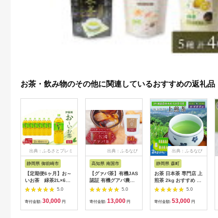
お茶・飲み物のその他に関連しているおすすめの返礼品
出典：ふるさとプレミ
出典：ふるなび
出典：ふるなび
アム
静岡県 御前崎市
高知県 南国市
静岡県 森町
【定期便6ヶ月】お～
【グァバ茶】有機JAS
お茶 日本茶 専門店 上
いお茶 緑茶2L×6本
認証 有機グアバ農園
煎茶 2kg おすすめ お
［おーいお茶 ペット
の土佐國グァバ茶
茶
5.0
5.0
5.0
ボトル 2リットル ケ
（2g×30包）国産有機
30,000
13,000
53,000
ース 箱 伊藤園 静岡］
栽培の葉100％
寄付金額:
円
寄付金額:
円
寄付金額:
円
222232_AT022