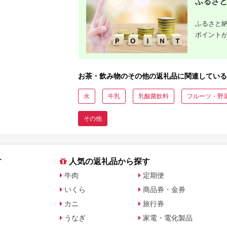
ふるさと
ふるさと納
ポイント
お茶・飲み物のその他の返礼品に関連している
水
牛乳
乳酸菌飲料
フルーツ・野
その他
す
人気の返礼品から探す
牛肉
定期便
いくら
商品券・金券
カニ
旅行券
うなぎ
家電・電化製品