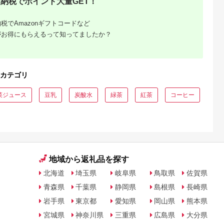
納税でポイント大量GET！
税でAmazonギフトコードなど
がお得にもらえるって知ってましたか？
カテゴリ
菜ジュース
豆乳
炭酸水
緑茶
紅茶
コーヒー
地域から返礼品を探す
北海道
埼玉県
岐阜県
鳥取県
佐賀県
青森県
千葉県
静岡県
島根県
長崎県
岩手県
東京都
愛知県
岡山県
熊本県
宮城県
神奈川県
三重県
広島県
大分県