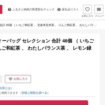
ふるさと納税の
限度額をチェック
返礼品リスト
お気に入り
メニュー
（ いちご和紅茶 、 北条米玄米茶 、 りんご和紅茶 、 わたしバランス茶 、 レモン緑茶 ）
ーバッグ セレクション 合計 46個 （ いちご
んご和紅茶 、 わたしバランス茶 、 レモン緑
お気に入り
元率とは）
と納税できます
（控除上限額を調べる）