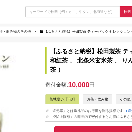
検索
茶・飲み物のその他
【ふるさと納税】松田製茶 ティーバッグ セレクション 合計 46個 
【ふるさと納税】松田製茶 ティ
和紅茶 、 北条米玄米茶 、 り
茶 ）
10,000
寄付金額:
円
茨城県 八千代町
お茶・飲み物
その他
※「還元率」とは返礼品のお得度を測る指標です
（還
※「控除上限額」の範囲内で寄付するとお得にふるさ