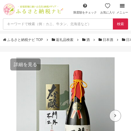
限度額をチェック
お気に入り
メニュー
検索
ふるさと納税ナビ TOP
返礼品検索
酒
日本酒
日
詳細を見る