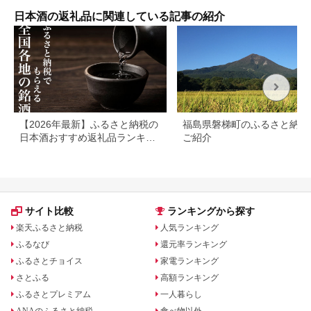
大吟醸酒 超特選 特別
本醸造酒 ギフト お歳
日本酒の返礼品に関連している記事の紹介
暮 埼玉県 さいたま市
鈴木酒造 精米歩合
40％ 45％ 55% 日本
酒度 +5 +6
【2026年最新】ふるさと納税の
福島県磐梯町のふるさと納税
日本酒おすすめ返礼品ランキン
ご紹介
グ｜寄付額・産地別に厳選
サイト比較
ランキングから探す
楽天ふるさと納税
人気ランキング
ふるなび
還元率ランキング
ふるさとチョイス
家電ランキング
さとふる
高額ランキング
ふるさとプレミアム
一人暮らし