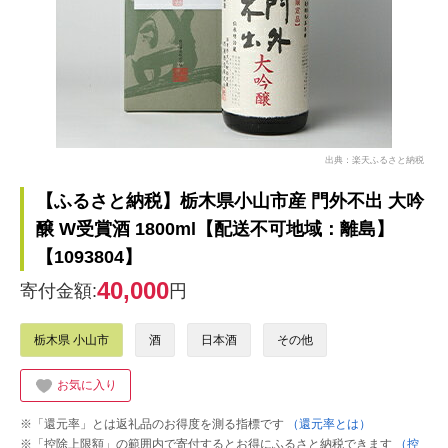
出典：楽天ふるさと納税
【ふるさと納税】栃木県小山市産 門外不出 大吟
醸 W受賞酒 1800ml【配送不可地域：離島】
【1093804】
40,000
寄付金額:
円
栃木県 小山市
酒
日本酒
その他
お気に入り
※「還元率」とは返礼品のお得度を測る指標です
（還元率とは）
※「控除上限額」の範囲内で寄付するとお得にふるさと納税できます
（控