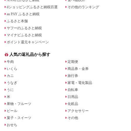
ANAのふるさと納税
食べ物以外
dショッピングふるさと納税百選
その他のランキング
au PAY ふるさと納税
ふるさと本舗
ヤフーのふるさと納税
マイナビふるさと納税
ポイント還元キャンペーン
人気の返礼品から探す
牛肉
定期便
いくら
商品券・金券
カニ
旅行券
うなぎ
家電・電化製品
うに
自転車
米
日用品
果物・フルーツ
化粧品
ビール
アクセサリー
菓子・スイーツ
その他
おせち