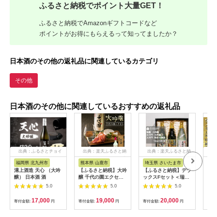
ふるさと納税でポイント大量GET！
ふるさと納税でAmazonギフトコードなど
ポイントがお得にもらえるって知ってましたか？
日本酒のその他の返礼品に関連しているカテゴリ
その他
日本酒のその他に関連しているおすすめの返礼品
出典：ふるさとチョイ
出典：楽天ふるさと納
出典：楽天ふるさと納
出
ス
税
税
福岡県 北九州市
熊本県 山鹿市
埼玉県 さいたま市
岐
溝上酒造 天心 （大吟
【ふるさと納税】大吟
【ふるさと納税】デラ
白真
醸） 日本酒 酒
醸 千代の園エクセル
ックスFセット＜瑞薫
18
720ml【千代の園酒造
（大吟醸）・大手門
ット
5.0
5.0
5.0
株式会社 】[ZAI003]
（大吟醸）・大手門
造場
（特別本醸造）＞ 各
17,000
19,000
20,000
寄付金額:
円
寄付金額:
円
寄付金額:
円
寄付
720ml 【11100-
0242】 日本酒 清酒