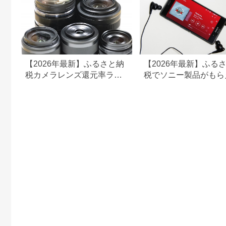
【2026年最新】ふるさと納
【2026年最新】ふる
税カメラレンズ還元率ラン
税でソニー製品がもら
キング！NikonやCanonも
る！aiboも登場！