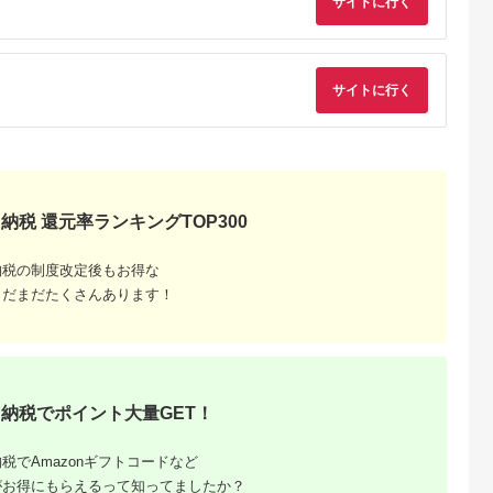
サイトに行く
サイトに行く
レビやダ
長野県伊
納税 還元率ランキングTOP300
納税の制度改定後もお得な
まだまだたくさんあります！
納税でポイント大量GET！
税でAmazonギフトコードなど
がお得にもらえるって知ってましたか？