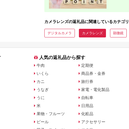
カメラレンズの返礼品に関連しているカテゴリ
デジタルカメラ
カメラレンズ
顕微鏡
す
人気の返礼品から探す
牛肉
定期便
いくら
商品券・金券
カニ
旅行券
うなぎ
家電・電化製品
うに
自転車
米
日用品
果物・フルーツ
化粧品
ビール
アクセサリー