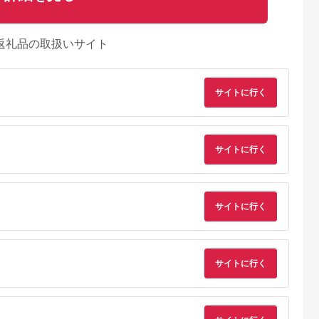
返礼品の取扱いサイト
サイトに行く
サイトに行く
るさとチョイ
出典：ふるさとチョイ
出典：楽天ふるさと納
出典：楽天ふるさと
ス
ス
税
梯町
福島県 磐梯町
埼玉県 さいたま市
埼玉県 さいたま市
GMA 公式
SIGMA 50mm F1.4
【ふるさと納税】タム
【ふるさと納税】タ
ンショップ
DG DN | Art
ロン ミラーレス一眼
ロン ミラーレス一眼
サイトに行く
ンズ 購入
用交換レンズ 20-
用交換レンズ 11-
5.0
5.0
5.0
5.0
0,000
40mm F/2.8 Di III
20mm F/2.8 Di III-A
00,000
459,000
300,000
300,000
VXD （ソニーEマウ
RXD（ソニーEマウ
円
寄付金額:
円
寄付金額:
円
寄付金額:
円
ント用）
ト用）
Model:A062S
Model:B060S
サイトに行く
【11100-0469】
【11100-0158】