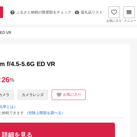
ふるさと納税の
限度額をチェック
返礼品リスト
お気に入り
メニュー
 ED VR
 f/4.5-5.6G ED VR
26
:
%
お気に入り
カメラ
カメラレンズ
元率とは）
と納税できます
（控除上限額を調べる）
詳細を見る