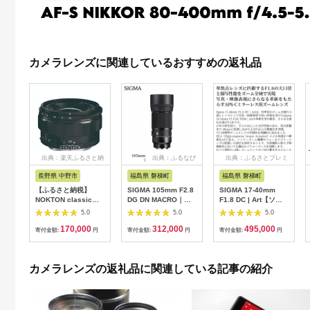
カメラレンズに関連しているおすすめの返礼品
出典：楽天ふるさと納
出典：ふるなび
出典：ふるさとプレミ
税
アム
長野県 中野市
福島県 磐梯町
福島県 磐梯町
【ふるさと納税】
SIGMA 105mm F2.8
SIGMA 17-40mm
NOKTON classic
DG DN MACRO｜
F1.8 DC | Art【ソニ
35mm F1.4 E-
Art【ソニーEマウン
ーEマウント用】
5.0
5.0
5.0
mount【1214167】
ト】
170,000
312,000
495,000
寄付金額:
円
寄付金額:
円
寄付金額:
円
カメラレンズの返礼品に関連している記事の紹介