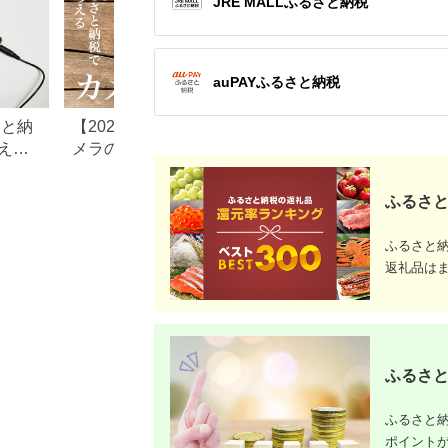
JRE MALLふるさと納税
auPAYふるさと納税
さと納
【2026年】ふるさと納税カ
ふるさと納税でテ
え
メラのおすすめ返礼品！人
イソンの掃除機！
気のソニー、キヤノンも
那市返礼品の全て
ふるさと
ふるさと
返礼品は
ふるさと
ふるさと納
ポイント