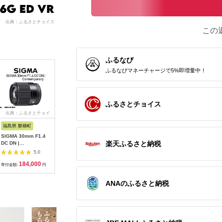
出典：ふるさとチョイス
この
ふるなび
ふるなびマネーチャージで5%即増量中！
ふるさとチョイス
出典：ふるさとチョイ
出典：ふるさとチョイ
出典：ふるさとチョイ
出典：ふ
ス
ス
ス
福島県 磐梯町
福島県 磐梯町
福島県 磐梯町
福島県 磐
SIGMA 30mm F1.4
SIGMA 18-50mm
SIGMA 28-70mm
シグマ SI
楽天ふるさと納税
DC DN |
F2.8 DC DN｜
F2.8 DG DN |
オンライ
Contemporary
Contemporary
Contemporary
カメラ・レ
5.0
5.0
5.0
クーポン（3
184,000
264,000
330,000
1
円）
寄付金額:
円
寄付金額:
円
寄付金額:
円
寄付金額:
ANAのふるさと納税