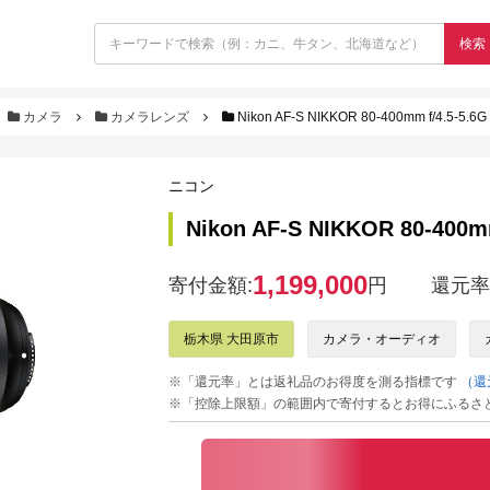
検索
カメラ
カメラレンズ
Nikon AF-S NIKKOR 80-400mm f/4.5-5.6G
ニコン
Nikon AF-S NIKKOR 80-400mm
1,199,000
寄付金額:
円
還元率
栃木県 大田原市
カメラ・オーディオ
※「還元率」とは返礼品のお得度を測る指標です
（還
※「控除上限額」の範囲内で寄付するとお得にふるさ