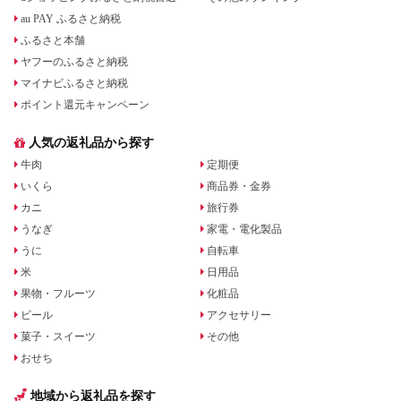
au PAY ふるさと納税
ふるさと本舗
ヤフーのふるさと納税
マイナビふるさと納税
ポイント還元キャンペーン
人気の返礼品から探す
牛肉
定期便
いくら
商品券・金券
カニ
旅行券
うなぎ
家電・電化製品
うに
自転車
米
日用品
果物・フルーツ
化粧品
ビール
アクセサリー
菓子・スイーツ
その他
おせち
地域から返礼品を探す