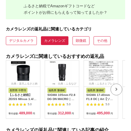
ふるさと納税でAmazonギフトコードなど
ポイントがお得にもらえるって知ってましたか？
カメラレンズの返礼品に関連しているカテゴリ
デジタルカメラ
カメラレンズ
顕微鏡
その他
カメラレンズに関連しているおすすめの返礼品
出典：楽天ふるさと納
出典：ふるなび
出典：ふるさとプレミ
出
税
アム
長野県 中野市
福島県 磐梯町
福島県 磐梯町
埼
【ふるさと納税】
SIGMA 105mm F2.8
SIGMA 17-40mm
【ふ
ZEISS Milvus 1.4/85
DG DN MACRO｜
F1.8 DC | Art【ソニ
ロン
ZF.2【1214176】
Art【ソニーEマウン
ーEマウント用】
用交
5.0
5.0
5.0
ト】
40mm
VX
489,000
312,000
495,000
寄付金額:
円
寄付金額:
円
寄付金額:
円
寄付
ント
Mo
【11
カメラレンズの返礼品に関連している記事の紹介