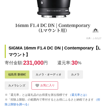
出典：ふるなび
SIGMA 16mm F1.4 DC DN | Contemporary【L
マウント】
231,000
30
寄付金額:
円
還元率:
%
福島県 磐梯町
カメラ・オーディオ
カメラ
お気に入り
カメラレンズ
※「還元率」とは返礼品のお得度を測る指標です
（還元率とは）
※「控除上限額」の範囲内で寄付するとお得にふるさと納税できます
（控
除上限額を調べる）