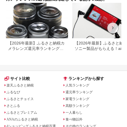
【2026年最新】ふるさと納税カ
【2026年最新】ふるさと納
メラレンズ還元率ランキング！
ソニー製品がもらえる！aibo
NikonやCanonも
登場！
サイト比較
ランキングから探す
楽天ふるさと納税
人気ランキング
ふるなび
還元率ランキング
ふるさとチョイス
家電ランキング
さとふる
高額ランキング
ふるさとプレミアム
一人暮らし
ANAのふるさと納税
食べ物以外
dショッピングふるさと納税百選
その他のランキング