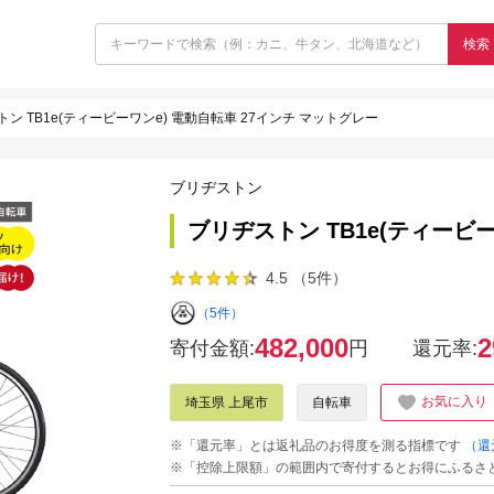
検索
ン TB1e(ティービーワンe) 電動自転車 27インチ マットグレー
ブリヂストン
ブリヂストン TB1e(ティービ
4.5 （5件）
（5件）
482,000
2
寄付金額:
円
還元率:
お気に入り
埼玉県 上尾市
自転車
※「還元率」とは返礼品のお得度を測る指標です
（還
※「控除上限額」の範囲内で寄付するとお得にふるさ