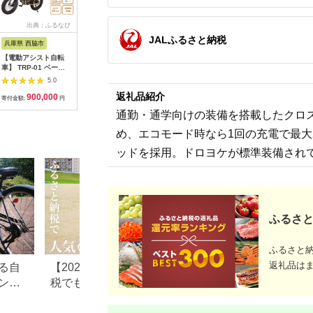
出典：ふるなび
出典：ふるなび
出典：マイナビふるさ
出
と納税
JALふるさと納税
兵庫県 西脇市
兵庫県 西脇市
大阪府 泉佐野市
千葉県 流
【電動アシスト自転
【電動アシスト自転
ディーバル266 オー
バイクミラ
車】 TRP-01 ベージ
車】HNT-01 ブラック
トライト ブラック
オン シャ
ュ 【ハセガワモビリ
【ハセガワモビリティ
【自転車 完成品 組み
1B ブル
5.0
5.0
5.0
ティ×YADEA】
×YADEA】（600-3）
立て不要 アウトドア
ト AOS-1
返礼品紹介
900,000
600,000
129,000
2
（900-1）
サイクリング じてん
AOS-104
寄付金額:
円
寄付金額:
円
寄付金額:
円
寄付金額:
しゃ 通勤 通学 新生
ックス株式
通勤・通学向けの装備を搭載したクロ
活】
日以内に出
日祝除く)
め、エコモード時なら1回の充電で最大
山市 送料
ミラー セ
ッドを採用。ドロヨケが標準装備され
鏡 鏡 バ
パーツ
ふるさと
ふるさと
返礼品は
る自
【2026年最新】ふるさと納
【2026年版】楽天
ング
税でもらえる電動自転車返
納税 還元率ランキ
礼品まとめ
還元率返礼品をジ