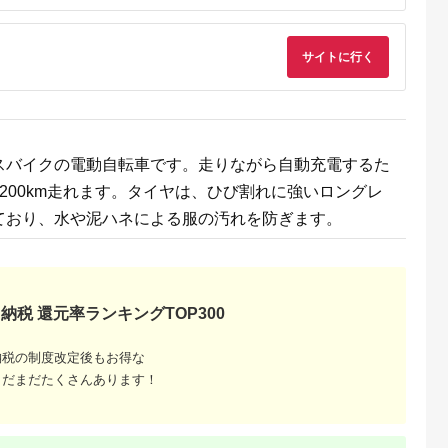
典：ふるなび
出典：ふるなび
出典：楽天ふるさと納
出典：マイナビふる
税
と納
サイトに行く
山市
愛知県 岩倉市
埼玉県 上尾市
大阪府 泉佐野市
ー ナポレ
スポーツバイク 縦・
ブリヂストン アルベ
ディーバル266 オー
ークミラー
横兼用スタンド iWA
ルトe 電動自転車 27
トライト ライトグリ
ー鏡 左右セッ
A01V Special ブラッ
インチ ジュエル D ブ
ーン【自転車 完成品
5.0
5.0
5.0
5.0
04-10BL
ク【0415】
ルー
組み立て不要 アウト
9,000
63,000
512,000
129,000
-10BR タナ
ドア サイクリング じ
円
寄付金額:
円
寄付金額:
円
寄付金額:
円
会社《30
てんしゃ 通勤 通学 
スバイクの電動自転車です。走りながら自動充電するた
荷予定(土
生活】
》千葉県 流
200km走れます。タイヤは、ひび割れに強いロングレ
無料 バイク
ット ブルー
ており、水や泥ハネによる服の汚れを防ぎます。
イク用品 部品
納税 還元率ランキングTOP300
納税の制度改定後もお得な
まだまだたくさんあります！
ふるさと
ング｜高
ャンル別