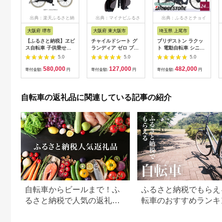
出典：楽天ふるさと納
出典：マイナビふるさ
出典：ふるさとチョイ
税
と納税
ス
大阪府 堺市
大阪府 東大阪市
埼玉県 上尾市
【ふるさと納税】ヱビ
チャイルドシート グ
ブリヂストン ラクッ
ス自転車 子供乗せ自
ランディア ゼロ プラ
ト 電動自転車 シニア
転車 26インチ 電動ア
ス＜RBC-017DX
向け 24インチ サファ
5.0
5.0
5.0
シスト自転車 シマノ
ZERO PLUS＞ ココ
イヤブルー | 埼玉県
580,000
127,000
482,000
製内装3段変速 OGK
アブラウン
上尾市 自転車 電動ア
寄付金額:
円
寄付金額:
円
寄付金額:
円
製後子供乗せ付
シスト 乗り降りしや
st6b45-r-cib
すい 安全 街乗り シニ
ア 軽量 乗りやすい お
自転車の返礼品に関連している記事の紹介
じいちゃん おばあち
ゃん チャリンコ ブリ
ジストン
自転車からビールまで！ふ
ふるさと納税でもらえ
るさと納税で人気の返礼品
転車のおすすめランキ
まとめ
【2026年最新版】