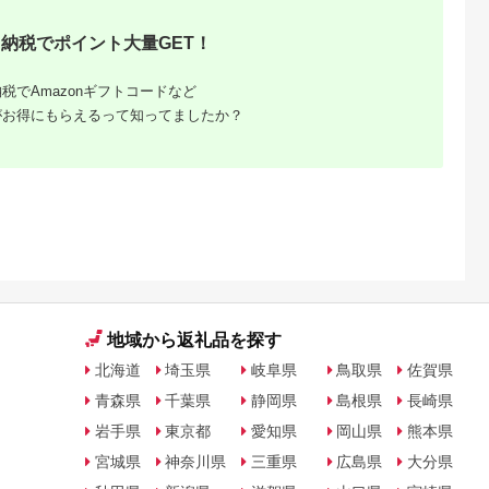
納税でポイント大量GET！
税でAmazonギフトコードなど
がお得にもらえるって知ってましたか？
地域から返礼品を探す
北海道
埼玉県
岐阜県
鳥取県
佐賀県
青森県
千葉県
静岡県
島根県
長崎県
岩手県
東京都
愛知県
岡山県
熊本県
宮城県
神奈川県
三重県
広島県
大分県