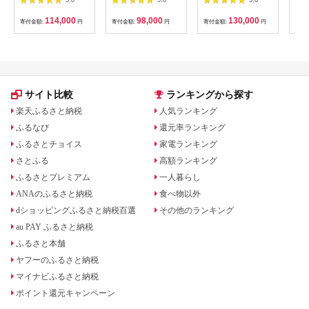
量無接点方式 (型式：
（型式：R3SA13）
X1UD11)｜ PC パソ
◇ ｜ PC パソコン 周
114,000
98,000
130,000
寄付金額:
円
寄付金額:
円
寄付金額:
円
寄付
コン ゲーム 周辺機器
辺機器 高級 プロ リア
リアルフォース
ルフォース
サイト比較
ランキングから探す
楽天ふるさと納税
人気ランキング
ふるなび
還元率ランキング
ふるさとチョイス
家電ランキング
さとふる
高額ランキング
ふるさとプレミアム
一人暮らし
ANAのふるさと納税
食べ物以外
dショッピングふるさと納税百選
その他のランキング
au PAY ふるさと納税
ふるさと本舗
ヤフーのふるさと納税
マイナビふるさと納税
ポイント還元キャンペーン