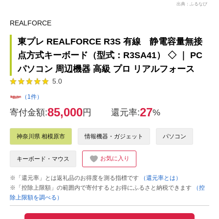
出典：ふるなび
REALFORCE
東プレ REALFORCE R3S 有線 静電容量無接
点方式キーボード（型式：R3SA41） ◇ ｜ PC
パソコン 周辺機器 高級 プロ リアルフォース
5.0
（1件）
85,000
27
寄付金額:
円
還元率:
%
神奈川県 相模原市
情報機器・ガジェット
パソコン
お気に入り
キーボード・マウス
※「還元率」とは返礼品のお得度を測る指標です
（還元率とは）
※「控除上限額」の範囲内で寄付するとお得にふるさと納税できます
（控
除上限額を調べる）