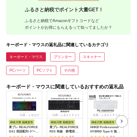
ふるさと納税でポイント大量GET！
ふるさと納税でAmazonギフトコードなど
ポイントがお得にもらえるって知ってましたか？
キーボード・マウスの返礼品に関連しているカテゴリ
キーボード・マウス
プリンター
スキャナー
PCパーツ
PCソフト
その他
キーボード・マウスに関連しているおすすめの返礼品
出典：ふるなび
出典：ふるさとチョイ
出典：ふるさとチョイ
出
ス
ス
神奈川県 相模原市
神奈川県 相模原市
神奈川県 相模原市
神
東プレ REALFORCE
東プレ REALFORCE
HHKB Professional
HH
GX1 英語配列 ゲーミ
R3S 有線 静電容量
HYBRID Type-S 無刻
ト（
ングキーボード静電容
無接点方式キーボード
印／雪（英語配列）
左上
5.0
5.0
5.0