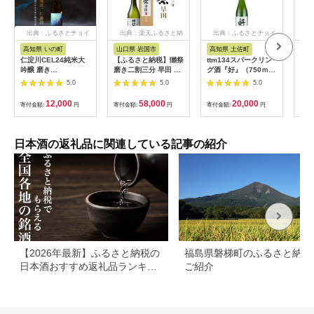
出典：ふるさとチョイ
出典：楽天ふるさと納
出典：ふるさとチョイ
出
ス
税
ス
高知県 いの町
山口県 岩国市
高知県 土佐町
新
仁淀川CEL24純米大
【ふるさと納税】獺祭
ttm134スパークリン
越の
吟醸 磨き
磨き二割三分 早田 純
グ酒『好』（750ｍ
蔵古
50%720ml（高知酒
米大吟醸（720ml）
ｌ）
75
5.0
5.0
5.0
造）
【(株)獺祭】
[ZC
12,000
58,000
20,000
寄付金額:
円
寄付金額:
円
寄付金額:
円
寄付
日本酒の返礼品に関連している記事の紹介
【2026年最新】ふるさと納税の
福島県磐梯町のふるさと納税
日本酒おすすめ返礼品ランキン
ご紹介
グ｜寄付額・産地別に厳選