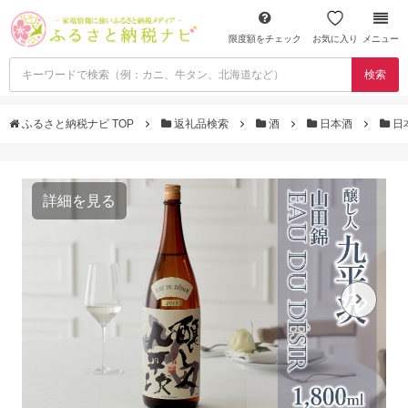
限度額をチェック
お気に入り
メニュー
検索
ふるさと納税ナビ TOP
返礼品検索
酒
日本酒
日
詳細を見る