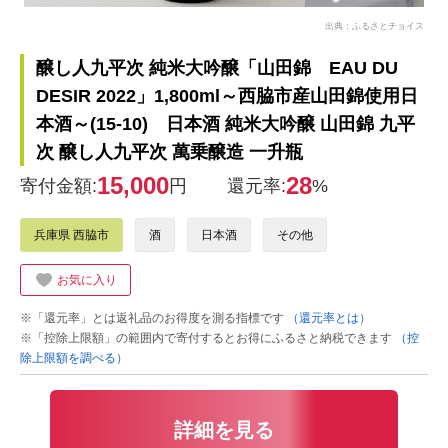
出典：ふるさとチョイス
醸し人九平次 純米大吟醸「山田錦 EAU DU
DESIR 2022」1,800ml～西脇市産山田錦使用日
本酒～(15-10) 日本酒 純米大吟醸 山田錦 九平
次 醸し人九平次 萬乗醸造 一升瓶
15,000
28
寄付金額:
円
還元率:
%
兵庫県 西脇市
酒
日本酒
その他
お気に入り
※「還元率」とは返礼品のお得度を測る指標です
（還元率とは）
※「控除上限額」の範囲内で寄付するとお得にふるさと納税できます
（控
除上限額を調べる）
詳細を見る