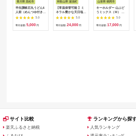
香川県 高松市
和歌山県 湯浅町
山形県 鶴岡市
半生讃岐石丸うどん6
【常温保管可能 】ミ
キーホルダー 山ぶど
人前（めんつゆ付き）
ネラル豊かな天日塩だ
うミックス（Ｍ） 山
麺300g×2袋
けで漬けた無添加梅干
形県鶴岡市 アトリエ
5.0
5.0
5.0
し2kg 梅ボーイズ｜
かおる | 山葡萄 雑貨
5,000
24,000
17,000
南高梅
キーホルダー ギフト
寄付金額:
円
寄付金額:
円
寄付金額:
円
B201_EP6024
贈り物 お取り寄せ 返
礼品
サイト比較
ランキングから探
楽天ふるさと納税
人気ランキング
ふるなび
還元率ランキング