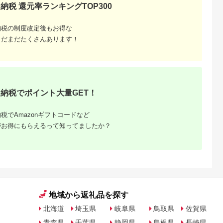
戸市
宮崎県 日向市
岩手県 宮古市
石川県 志賀町
納税 還元率ランキングTOP300
納税】 い
【ふるさと納税】 海
【ふるさと納税】【三
【ふるさと納税】
牛 ハンバ
の駅ほそしま 大漁 セ
陸宮古重茂産】無添加
【ご自宅用】 ふぞろ
150g×8個
ット [海の駅 ほそしま
焼きうに 80g×2、5、
い ころ柿 約800g
納税の制度改定後もお得な
5.0
5.0
5.0
5.0
27-0407
宮崎県 日向市
10、30個セット_ 焼
【期間限定発送】 [米
まだまだたくさんあります！
4,000
14,000
24,000
18,000
452060079] 冷凍 ア
きうに うに ウニ 雲丹
吉農園 石川県 志賀町
円
寄付金額:
円
寄付金額:
円
寄付金額:
円
オリイカ 魚 フライ す
焼きウニ 無添加 おか
BA4132] 干柿 干し
り身 詰め合わせ
ず おつまみ 酒の肴 ご
柿 かき 枯露柿 果物
はんのお供 惣菜 魚介
くだもの ドラフルー
海産物 岩手県 宮古市
ツ 800グラム 自然の
産地直送 冷凍 贈答 ギ
甘さ 手作り てづくり
フト 送料無料 【配送
最勝柿 ふるさと納税
不可地域：離島】
納税でポイント大量GET！
【G1335814】
税でAmazonギフトコードなど
がお得にもらえるって知ってましたか？
地域から返礼品を探す
北海道
埼玉県
岐阜県
鳥取県
佐賀県
青森県
千葉県
静岡県
島根県
長崎県