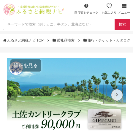
限度額をチェック
お気に入り
メニュー
検索
ふるさと納税ナビ TOP
返礼品検索
旅行・チケット・カタログ
詳細を見る