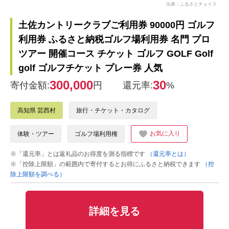
出典：ふるさとチョイス
土佐カントリークラブご利用券 90000円 ゴルフ
利用券 ふるさと納税ゴルフ場利用券 名門 プロ
ツアー 開催コース チケット ゴルフ GOLF Golf
golf ゴルフチケット プレー券 人気
300,000
30
寄付金額:
円
還元率:
%
高知県 芸西村
旅行・チケット・カタログ
お気に入り
体験・ツアー
ゴルフ場利用権
※「還元率」とは返礼品のお得度を測る指標です
（還元率とは）
※「控除上限額」の範囲内で寄付するとお得にふるさと納税できます
（控
除上限額を調べる）
詳細を見る