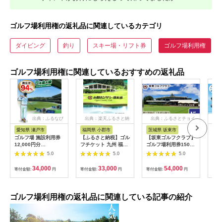
ゴルフ場利用権の返礼品に関連しているカテゴリ
ダイビング
釣り
スキー場・リフト券
ゴルフ場利用権
ゴルフ場利用権に関連しているおすすめの返礼品
出典：ふるなび
出典：楽天ふるさと納
出典：ふるさとチョイ
出
税
ス
愛知県 瀬戸市
福岡県 小郡市
茨城県 坂東市
高
ゴルフ場 施設利用券
【ふるさと納税】ゴル
【坂東ゴルフクラブ】
ko
12,000円分
フチケット 九州 福岡
ゴルフ場利用券15000
クラ
[BBEC002]ゴルフ倶
小郡カンツリー倶楽部
円分（寄付金額の3割
3,0
5.0
5.0
5.0
楽部大樹 瀬戸店
ギフト券 9枚 9000円
相当額分） ／ ゴルフ
ゴルフ チケット 商品
プレー 都心から1時間
34,000
33,000
54,000
寄付金額:
円
寄付金額:
円
寄付金額:
円
寄付
券 ゴルフ券 スポーツ
利用券 ゴルフ場 チケ
ラウンド 券 福岡県 小
ット 茨城 ゴルフ 予約
郡市
体験 アクセス抜群 好
立地 ゴルフラウンド
ゴルフ場利用権の返礼品に関連している記事の紹介
アウトドア スポーツ
レジャー 茨城県
No.156