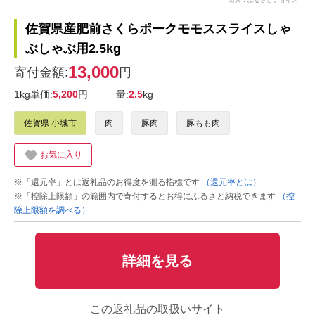
佐賀県産肥前さくらポークモモススライスしゃ
ぶしゃぶ用2.5kg
13,000
寄付金額:
円
1kg単価:
5,200
円
量:
2.5
kg
佐賀県 小城市
肉
豚肉
豚もも肉
お気に入り
※「還元率」とは返礼品のお得度を測る指標です
（還元率とは）
※「控除上限額」の範囲内で寄付するとお得にふるさと納税できます
（控
除上限額を調べる）
詳細を見る
この返礼品の取扱いサイト