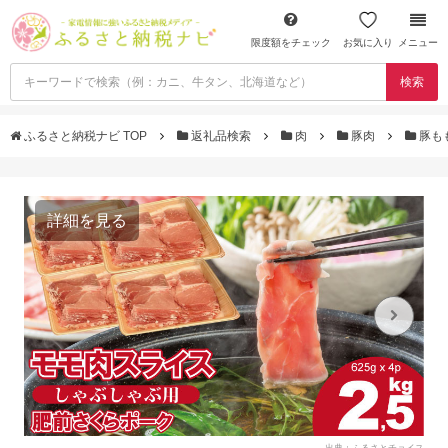
限度額をチェック
お気に入り
メニュー
検索
ふるさと納税ナビ TOP
返礼品検索
肉
豚肉
豚も
詳細を見る
出典：ふるさとチョイス