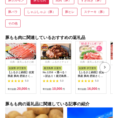
豚ホルモン
豚もも肉
焼肉（豚）
すき焼き（豚）
豚バラ
しゃぶしゃぶ（豚）
豚ヒレ
ステーキ（豚）
その他
豚もも肉に関連しているおすすめの返礼品
出典：楽天ふるさと納
出典：ふるさとチョイ
出典：楽天ふるさと納
出
税
ス
税
佐賀県 伊万里市
鹿児島県 日置市
佐賀県 伊万里市
青
【ふるさと納税】佐賀
No.1258 ＜選べる！
【ふるさと納税】佐賀
しゃ
県産 豚肉 肥前さくら
＞訳あり！鹿児島県産
県産 豚肉 肥前さくら
肉 1
ポーク モモ スライス
焼豚スライス端材
ポークモモ切落し2kg
のあ
5.0
5.0
5.0
約2.5kg 180-L044
(500g×3P・6P・
125-L037
ーさ
3P×3回) 国産 九州産
自然
20,000
10,000
16,000
寄付金額:
円
寄付金額:
円
寄付金額:
円
寄付
豚肉 お肉 モモ肉 もも
タ 
焼豚 チャーシュー ト
ぶし
ッピング おかず おつ
ぶ用
まみ 小分け 数量限定
肉 
豚もも肉の返礼品に関連している記事の紹介
定期便 頒布会【薩摩
ファームブロスト】