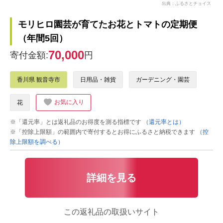
出典：ふるさとチョイス
モリヒロ園芸が育てたお花とトマトの定期便
（年間5回）
70,000
寄付金額:
円
香川県 観音寺市
日用品・雑貨
ガーデニング・園芸
お気に入り
花
※「還元率」とは返礼品のお得度を測る指標です
（還元率とは）
※「控除上限額」の範囲内で寄付するとお得にふるさと納税できます
（控
除上限額を調べる）
詳細を見る
この返礼品の取扱いサイト