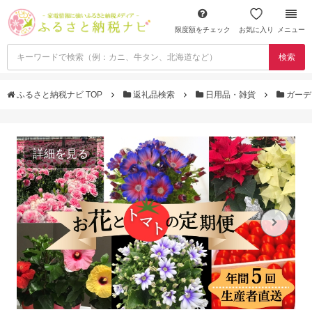
限度額をチェック
お気に入り
メニュー
検索
ふるさと納税ナビ TOP
返礼品検索
日用品・雑貨
ガーデ
詳細を見る