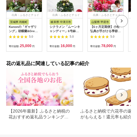
出典：ふるさとチョイ
出典：ふるさとチョイ
出典：ふるさとチョイ
出
ス
ス
ス
茨城県 利根町
岐阜県 中津川市
山梨県 甲府市
北
Kanonの「ギャザリ
シクラメン「ムーンキ
【6ヶ月定期便】小松
プリ
ング」胡蝶蘭&Green
ャンディー」6号鉢
弘典が手がける季節の
ー 
の寄せ植え / 植物 胡
（18cm） ますだ農園
フラワーアレンジメン
ック
5.0
5.0
5.0
蝶蘭 観葉植物 ギャザ
【お届け：11月～12
ト Sサイズ
【1
リング 送料無料
月】 F4N-2806
25,000
16,000
78,000
寄付金額:
円
寄付金額:
円
寄付金額:
円
寄付
花の返礼品に関連している記事の紹介
【2026年最新】ふるさと納税の
ふるさと納税で六花亭の返礼
花おすすめ返礼品ランキング｜
がもらえる！還元率も紹介
花束・鉢植え・定期便まで人気
順に紹介