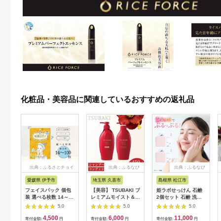
化粧品・美容品に関連しているおすすめの返礼品
出典：ふるさとチョイ
出典：ふるなび
出典：ふるなび
ス
愛媛県 伊予市
埼玉県 久喜市
島根県 松江市
フェイスパック 個包
【美容】 TSUBAKI プ
姫ラボせっけん 石鹸
装 選べる枚数 14～
レミアムモイスト＆リ
2個セット 石鹸 洗顔
100枚入り きらめき
ペア | 美容 シャンプ
[ALBH009]
5.0
5.0
5.0
の午後10時のシンデ
ー
4,500
6,000
11,000
レラ レチノール ビタ
寄付金額:
円
寄付金額:
円
寄付金額:
円