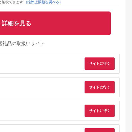
と納税できます
（控除上限額を調べる）
詳細を見る
返礼品の取扱いサイト
サイトに行く
サイトに行く
E MALLふる
出典：ふるさとチョイ
出典：ふるさとチョイ
出典：ふるさとチョ
さと納税
ス
ス
横浜市
群馬県 富岡市
岐阜県 関市
新潟県 湯沢町
サイトに行く
イルドモイス
女王様の酵素液200袋
読売テレビ「大阪ほん
【酒蔵生まれの化粧
ォッシュ 2
セット F20E-993
わかテレビ」、日本テ
品】上善如水スキン
レビ「ZIP!」にて 紹
ア ミルクエッセンス
5.0
5.0
5.0
5.0
介されました！H10-
マスク 36枚入り 白
0,000
17,000
11,000
51,000
88 フェザーカミソリ
酒造【地場産品】
円
寄付金額:
円
寄付金額:
円
寄付金額:
円