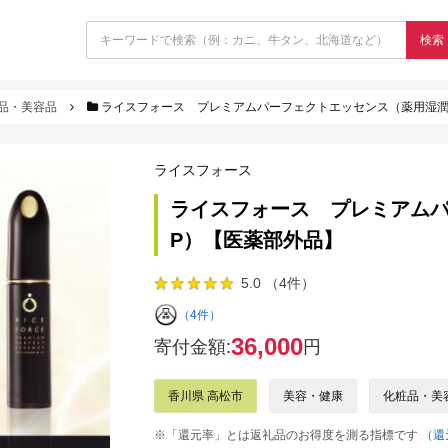
検索
品・美容品
ライスフォース プレミアムパーフェクトエッセンス（薬用湿潤美
ライスフォース
ライスフォース プレミアムパ
P）【医薬部外品】
5.0 （4件）
（4件）
36,000
寄付金額:
円
香川県 高松市
美容・健康
化粧品・美
※「還元率」とは返礼品のお得度を測る指標です
（還