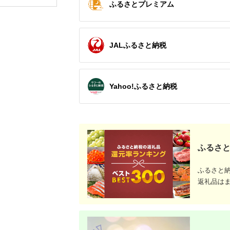
ふるさとプレミアム
ける FANCL 美容 ク
レンジング 無添加 毛
穴 クレンジングジェ
ル メイク落とし 基礎
化粧品 スキンケア
JALふるさと納税
Yahoo!ふるさと納税
ふるさと
ふるさと
返礼品は