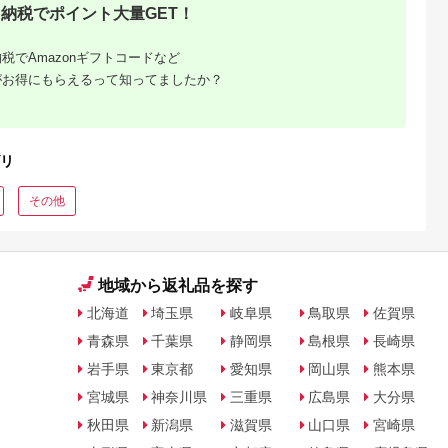
納税でポイント大量GET！
税でAmazonギフトコードなど
がお得にもらえるって知ってましたか？
リ
その他
地域から返礼品を探す
北海道
埼玉県
岐阜県
鳥取県
佐賀県
青森県
千葉県
静岡県
島根県
長崎県
岩手県
東京都
愛知県
岡山県
熊本県
宮城県
神奈川県
三重県
広島県
大分県
秋田県
新潟県
滋賀県
山口県
宮崎県