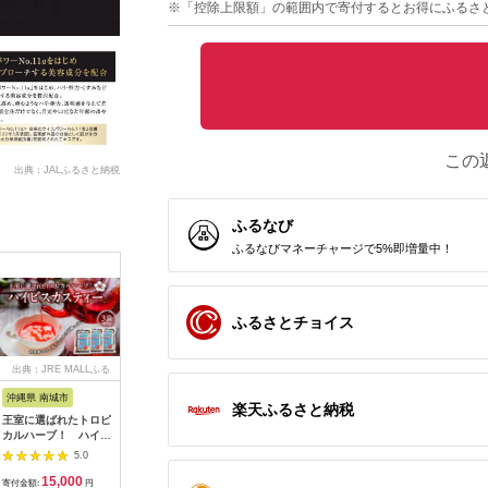
※「控除上限額」の範囲内で寄付するとお得にふるさ
この
出典：JALふるさと納税
ふるなび
ふるなびマネーチャージで5%即増量中！
ふるさとチョイス
出典：JRE MALLふる
出典：ふるなび
出典：ふるなび
出典：JR
さと納税
沖縄県 南城市
大阪府 吹田市
群馬県 邑楽町
神奈川県 
楽天ふるさと納税
王室に選ばれたトロピ
【美容サロン専用品】
《定期便12ヶ月》フ
DHC マ
カルハーブ！ ハイビ
オンリーヘアオイル
ァンケル 整肌クレン
チュア ウ
スカスティー70g ３
洗い流さないトリート
ジング ジェル 120g
本セット
5.0
5.0
5.0
袋セット
メント
お届け周期調整可能
15,000
18,500
102,000
1
隔月に調整OK ふぁん
寄付金額:
円
寄付金額:
円
寄付金額:
円
寄付金額: