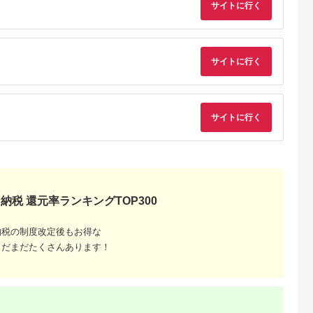
サイトに行く
ヘアカットセット／前
髪カット ヘアカッ
ト ケアツール ヘア
ケア 散髪 関市 日
本製
サイトに行く
サイトに行く
納税 還元率ランキングTOP300
納税の制度改定後もお得な
まだまだたくさんあります！