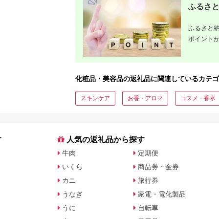
ふるさと
ふるさと納
ポイント
化粧品・美容品の返礼品に関連しているカテゴ
スキンケア
お香・アロマ
コスメ・香水
す
人気の返礼品から探す
牛肉
定期便
いくら
商品券・金券
カニ
旅行券
うなぎ
家電・電化製品
うに
自転車