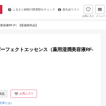
ふるさと納税の
限度額をチェック
返礼品リスト
お気に入り
メニュー
容液RF-P）【医薬部外品】
ーフェクトエッセンス（薬用湿潤美容液RF-
お気に入り
容品
元率とは）