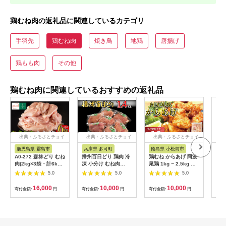
鶏むね肉の返礼品に関連しているカテゴリ
手羽先
鶏むね肉
焼き鳥
地鶏
唐揚げ
鶏もも肉
その他
鶏むね肉に関連しているおすすめの返礼品
出典：ふるさとチョイ
出典：ふるさとチョイ
出典：ふるさとチョイ
出
ス
ス
ス
鹿児島県 霧島市
兵庫県 多可町
徳島県 小松島市
宮
A0-272 森林どり むね
播州百日どり 鶏肉 冷
鶏むね からあげ 阿波
【ふ
肉(2kg×3袋・計6kg)
凍 小分け むね肉
尾鶏 1kg ~ 2.5kg 選
県産
【ウェルファムフー
1.4kg [664]
べる 内容量 冷凍 唐揚
げ 
5.0
5.0
5.0
ズ】霧島市 鶏胸肉 鶏
げ 唐揚 カラアゲ ミン
（2
ムネ肉 6kg 鶏むね 国
チ 入り 惣菜 揚げ物
2.
16,000
10,000
10,000
寄付金額:
円
寄付金額:
円
寄付金額:
円
寄付
産 鳥肉 鶏肉 胸肉
冷凍食品 鶏肉 鶏 鳥
切り
鶏唐揚げ 鶏のから揚
真空
げ ブランド 地鶏 おつ
料無
まみ おかず 弁当 徳島
県 小松島