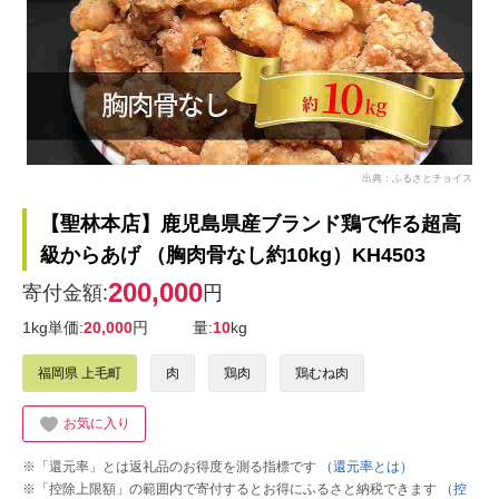
出典：ふるさとチョイス
【聖林本店】鹿児島県産ブランド鶏で作る超高
級からあげ （胸肉骨なし約10kg）KH4503
200,000
寄付金額:
円
1kg単価:
20,000
円
量:
10
kg
福岡県 上毛町
肉
鶏肉
鶏むね肉
お気に入り
※「還元率」とは返礼品のお得度を測る指標です
（還元率とは）
※「控除上限額」の範囲内で寄付するとお得にふるさと納税できます
（控