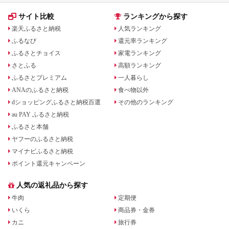
サイト比較
ランキングから探す
楽天ふるさと納税
人気ランキング
ふるなび
還元率ランキング
ふるさとチョイス
家電ランキング
さとふる
高額ランキング
ふるさとプレミアム
一人暮らし
ANAのふるさと納税
食べ物以外
dショッピングふるさと納税百選
その他のランキング
au PAY ふるさと納税
ふるさと本舗
ヤフーのふるさと納税
マイナビふるさと納税
ポイント還元キャンペーン
人気の返礼品から探す
牛肉
定期便
いくら
商品券・金券
カニ
旅行券