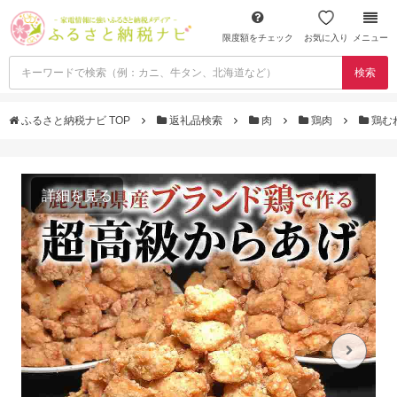
限度額をチェック
お気に入り
メニュー
検索
ふるさと納税ナビ TOP
返礼品検索
肉
鶏肉
鶏む
詳細を見る