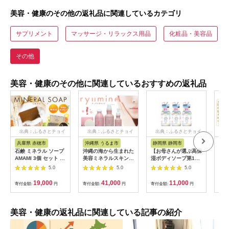
美容・健康のその他の返礼品に関連しているカテゴリ
サプリメント
マッサージ・リラックス用品
化粧品・美容品
その他
美容・健康のその他に関連しているおすすめの返礼品
出典：ふるさとチョイ
出典：ふるさとチョイ
出典：ふるさとチョイ
出
ス
ス
ス
兵庫県 赤穂市
沖縄県 うるま市
静岡県 静岡市
広
石鹸 ミネラル ソープ
沖縄の海から生まれた
【お母さんが選ぶ高保
【万
AMAMI 3個 セット 石
美容ミネラルスキンケ
湿ボディソープ第1
シリ
鹸 パラペン無添加
ア「リュウミネセッ
位】ロリー＆アリー
＆詰
5.0
5.0
5.0
ト」
ナチュラルボディソー
プ 泡タイプ 500ml×3
19,000
41,000
11,000
寄付金額:
円
寄付金額:
円
寄付金額:
円
寄付
本セット■
美容・健康の返礼品に関連している記事の紹介