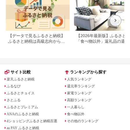
【データで見るふるさと納税】
【2026年最新版】ふるさと
ふるさと納税は高級志向から節
「食べ物以外」返礼品の還元
約志向へシフト
ランキング！
サイト比較
ランキングから探す
楽天ふるさと納税
人気ランキング
ふるなび
還元率ランキング
ふるさとチョイス
家電ランキング
さとふる
高額ランキング
ふるさとプレミアム
一人暮らし
ANAのふるさと納税
食べ物以外
dショッピングふるさと納税百選
その他のランキング
au PAY ふるさと納税