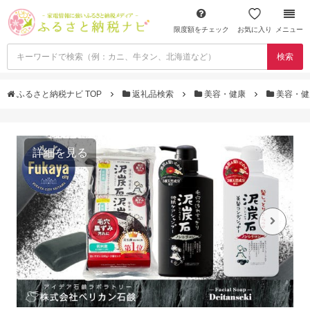
限度額をチェック
お気に入り
メニュー
検索
ふるさと納税ナビ TOP
返礼品検索
美容・健康
美容・健
詳細を見る