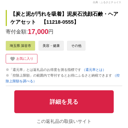
出典：ふるさとチョイス
【炭と泥が汚れを吸着】泥炭石洗顔石鹸・ヘア
ケアセット 【11218-0555】
17,000
寄付金額:
円
埼玉県 深谷市
美容・健康
その他
お気に入り
※「還元率」とは返礼品のお得度を測る指標です
（還元率とは）
※「控除上限額」の範囲内で寄付するとお得にふるさと納税できます
（控
除上限額を調べる）
詳細を見る
この返礼品の取扱いサイト