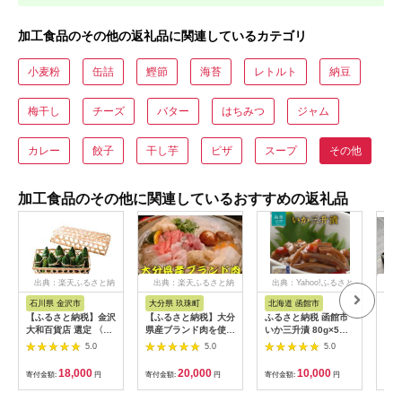
加工食品のその他の返礼品に関連しているカテゴリ
小麦粉
缶詰
鰹節
海苔
レトルト
納豆
梅干し
チーズ
バター
はちみつ
ジャム
カレー
餃子
干し芋
ピザ
スープ
その他
加工食品のその他に関連しているおすすめの返礼品
出典：楽天ふるさと納
出典：楽天ふるさと納
出典：Yahoo!ふるさと
出
税
税
納税
石川県 金沢市
大分県 玖珠町
北海道 函館市
神
【ふるさと納税】金沢
【ふるさと納税】大分
ふるさと納税 函館市
【ふ
大和百貨店 選定 〈日
県産ブランド肉を使用
いか三升漬 80g×5パ
亭 
本料理銭屋〉笹おこ
した元力士が作るちゃ
ック_HD087-024
の魚
5.0
5.0
5.0
わ ZOー60
んこ鍋セット 2人前
の和
ーセ
18,000
20,000
10,000
寄付金額:
円
寄付金額:
円
寄付金額:
円
寄付
ず 
庭用