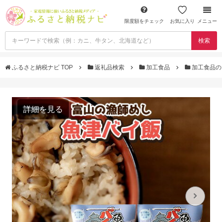
限度額をチェック
お気に入り
メニュー
検索
ふるさと納税ナビ TOP
返礼品検索
加工食品
加工食品の
詳細を見る