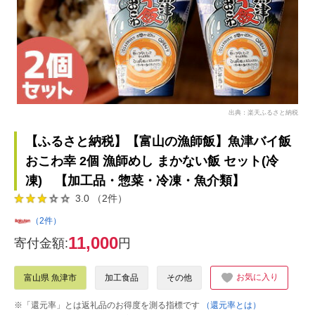
出典：楽天ふるさと納税
【ふるさと納税】【富山の漁師飯】魚津バイ飯
おこわ幸 2個 漁師めし まかない飯 セット(冷
凍) 【加工品・惣菜・冷凍・魚介類】
3.0 （2件）
（2件）
11,000
寄付金額:
円
お気に入り
富山県 魚津市
加工食品
その他
※「還元率」とは返礼品のお得度を測る指標です
（還元率とは）