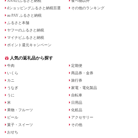
ANAのふるさと納税
食べ物以外
dショッピングふるさと納税百選
その他のランキング
au PAY ふるさと納税
ふるさと本舗
ヤフーのふるさと納税
マイナビふるさと納税
ポイント還元キャンペーン
人気の返礼品から探す
牛肉
定期便
いくら
商品券・金券
カニ
旅行券
うなぎ
家電・電化製品
うに
自転車
米
日用品
果物・フルーツ
化粧品
ビール
アクセサリー
菓子・スイーツ
その他
おせち