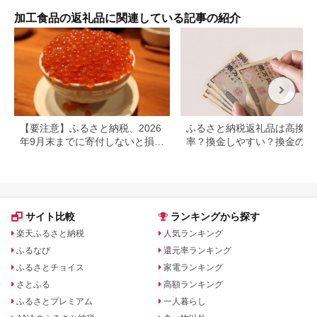
答用
せ 
加工食品の返礼品に関連している記事の紹介
暮 
奈川
【要注意】ふるさと納税、2026
ふるさと納税返礼品は高換金
年9月末までに寄付しないと損す
率？換金しやすい？換金の可
る可能性大｜10月からの制度変
について
更を解説
サイト比較
ランキングから探す
楽天ふるさと納税
人気ランキング
ふるなび
還元率ランキング
ふるさとチョイス
家電ランキング
さとふる
高額ランキング
ふるさとプレミアム
一人暮らし