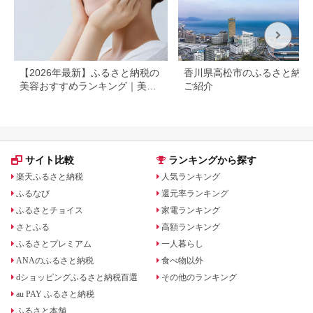
【2026年最新】ふるさと納税の
香川県高松市のふるさと納税
美容おすすめランキング｜美容
ご紹介
家電・コスメ・スキンケアを比
較
サイト比較
ランキングから探す
楽天ふるさと納税
人気ランキング
ふるなび
還元率ランキング
ふるさとチョイス
家電ランキング
さとふる
高額ランキング
ふるさとプレミアム
一人暮らし
ANAのふるさと納税
食べ物以外
dショッピングふるさと納税百選
その他のランキング
au PAY ふるさと納税
ふるさと本舗