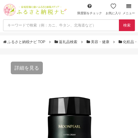
限度額をチェック
お気に入り
メニュー
検索
ふるさと納税ナビ TOP
返礼品検索
美容・健康
化粧品・
詳細を見る