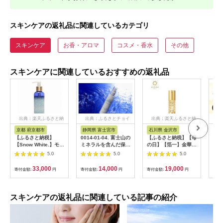
スキンケアの返礼品に関連しているカテゴリ
スキンケア
お香・アロマ
コスメ・香水
その他
スキンケアに関連しているおすすめの返礼品
出典：楽天ふるさと納
出典：ふるさとチョイ
出典：楽天ふるさと納
出
税
ス
税
京都 府京都市
静岡県 富士宮市
石川県 金沢市
岡
【ふるさと納税】
0014-01-04. 富士山の
【ふるさと納税】【母
一光
【Snow White.】モル
ミネラルを含んだ保湿
の日】【箔一】金華ゴ
（ジ
フォ リフター＆ミネ
用全身乳液「ナリアミ
ールド カプセルEX N
セッ
5.0
5.0
5.0
ラリートリートメント
ルク」
｜石川 金沢 加賀百万
エステ クレンジング
石 加賀 百万石 北陸
33,000
14,000
19,000
寄付金額:
円
寄付金額:
円
寄付金額:
円
寄付
ソープ
北陸復興 北陸支援 |
母の日ギフト 贈り物
マザーズデー 送料無
料 美容液 金 美容 う
スキンケアの返礼品に関連している記事の紹介
るおい 保水 保湿 美肌
女性 ギフト 贈答 プレ
ゼント ご褒美 石川 金
沢