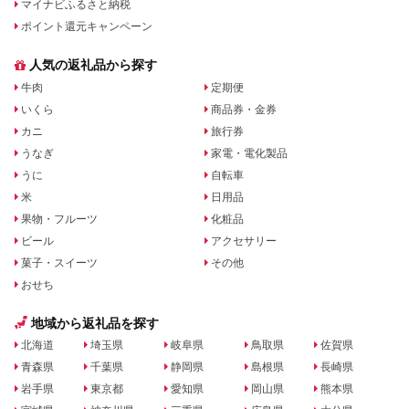
マイナビふるさと納税
ポイント還元キャンペーン
人気の返礼品から探す
牛肉
定期便
いくら
商品券・金券
カニ
旅行券
うなぎ
家電・電化製品
うに
自転車
米
日用品
果物・フルーツ
化粧品
ビール
アクセサリー
菓子・スイーツ
その他
おせち
地域から返礼品を探す
北海道
埼玉県
岐阜県
鳥取県
佐賀県
青森県
千葉県
静岡県
島根県
長崎県
岩手県
東京都
愛知県
岡山県
熊本県