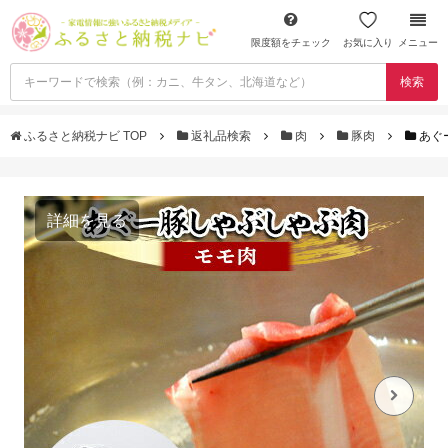
限度額をチェック
お気に入り
メニュー
検索
ふるさと納税ナビ TOP
返礼品検索
肉
豚肉
あぐ
詳細を見る