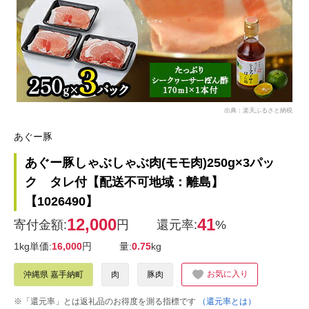
出典：楽天ふるさと納税
あぐー豚
あぐー豚しゃぶしゃぶ肉(モモ肉)250g×3パッ
ク タレ付【配送不可地域：離島】
【1026490】
12,000
41
寄付金額:
円
還元率:
%
1kg単価:
16,000
円
量:
0.75
kg
お気に入り
沖縄県 嘉手納町
肉
豚肉
※「還元率」とは返礼品のお得度を測る指標です
（還元率とは）