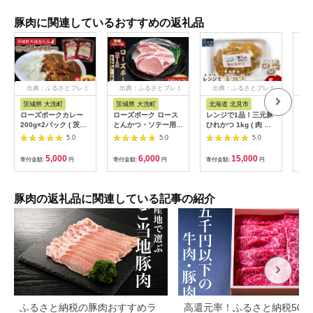
豚肉に関連しているおすすめの返礼品
出典：ふるさとプレミ
出典：ふるさとプレミ
出典：ふるさとプレミ
出
アム
アム
アム
茨城県 大洗町
茨城県 大洗町
北海道 北見市
鹿
ローズポークカレー
ローズポーク ロース
レンジで1品！三元豚
is
200g×2パック ( 茨城
とんかつ・ソテー用
ひれかつ 1kg ( 肉 豚
ラボ
県共通返礼品・茨城県
約280g (140g×2枚) (
肉 ヒレ 揚げ物 総菜
エテ
5.0
5.0
5.0
産 ) ブランド豚 豚肉
茨城県共通返礼品・茨
冷凍 簡単調理 )【136-
回)
茨城 ローズポーク カ
城県産 ) ブランド豚
0072】
便 
5,000
6,000
15,000
寄付金額:
円
寄付金額:
円
寄付金額:
円
寄付
レー レトルト レトル
茨城 国産 豚肉 冷凍
ス 
トパウチ レトルトカ
とんかつ ソテー
子 
レー
惣菜
キョ
豚肉の返礼品に関連している記事の紹介
社・
ふるさと納税の豚肉おすすめラ
高還元率！ふるさと納税500