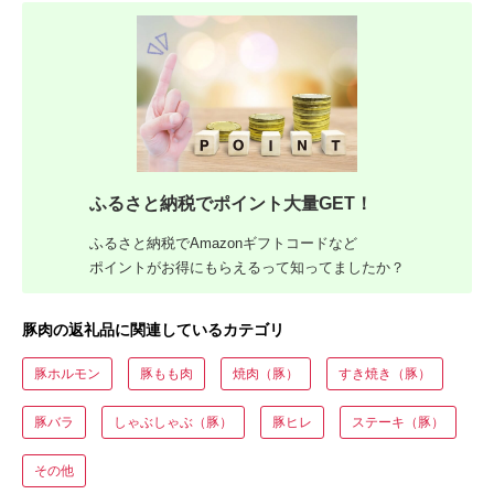
ふるさと納税でポイント大量GET！
ふるさと納税でAmazonギフトコードなど
ポイントがお得にもらえるって知ってましたか？
豚肉の返礼品に関連しているカテゴリ
豚ホルモン
豚もも肉
焼肉（豚）
すき焼き（豚）
豚バラ
しゃぶしゃぶ（豚）
豚ヒレ
ステーキ（豚）
その他