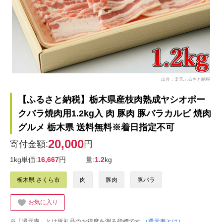
出典：楽天ふるさと納税
【ふるさと納税】栃木県産枝肉熟成ヤシオポー
クバラ焼肉用1.2kg入 肉 豚肉 豚バラカルビ 焼肉
グルメ 栃木県 送料無料※着日指定不可
20,000
寄付金額:
円
1kg単価:
16,667
円
量:
1.2
kg
栃木県 さくら市
肉
豚肉
豚バラ
お気に入り
※「還元率」とは返礼品のお得度を測る指標です
（還元率とは）