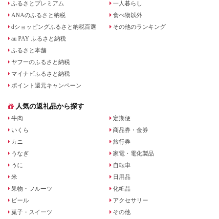
ふるさとプレミアム
一人暮らし
ANAのふるさと納税
食べ物以外
dショッピングふるさと納税百選
その他のランキング
au PAY ふるさと納税
ふるさと本舗
ヤフーのふるさと納税
マイナビふるさと納税
ポイント還元キャンペーン
人気の返礼品から探す
牛肉
定期便
いくら
商品券・金券
カニ
旅行券
うなぎ
家電・電化製品
うに
自転車
米
日用品
果物・フルーツ
化粧品
ビール
アクセサリー
菓子・スイーツ
その他