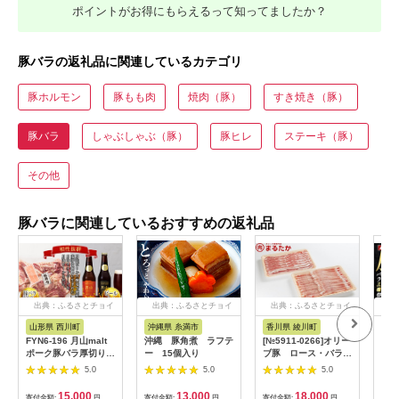
ポイントがお得にもらえるって知ってましたか？
豚バラの返礼品に関連しているカテゴリ
豚ホルモン
豚もも肉
焼肉（豚）
すき焼き（豚）
豚バラ
しゃぶしゃぶ（豚）
豚ヒレ
ステーキ（豚）
その他
豚バラに関連しているおすすめの返礼品
出典：ふるさとチョイ
出典：ふるさとチョイ
出典：ふるさとチョイ
出
ス
ス
ス
山形県 西川町
沖縄県 糸満市
香川県 綾川町
鹿
FYN6-196 月山malt
沖縄 豚角煮 ラフテ
[№5911-0266]オリー
鹿児
ポーク豚バラ厚切り焼
ー 15個入り
ブ豚 ロース・バラし
ト 
肉用と月山ビールセッ
ゃぶしゃぶセット
500
5.0
5.0
5.0
ト 詰め合わせ 詰合せ
1.2kg
肉し
山形県 西川町
ぶし
15,000
13,000
18,000
寄付金額:
円
寄付金額:
円
寄付金額:
円
寄付