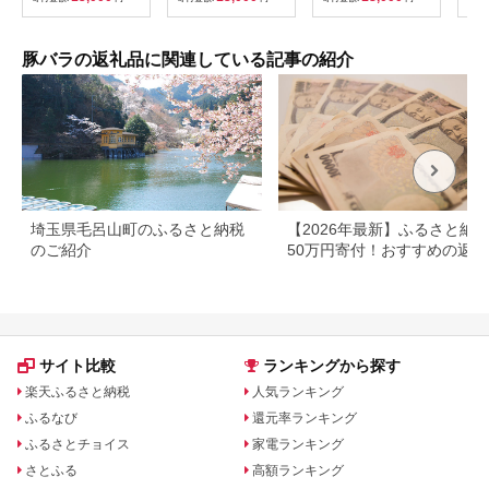
ック
豚バ
豚バ
【ま
豚バラの返礼品に関連している記事の紹介
mat
埼玉県毛呂山町のふるさと納税
【2026年最新】ふるさと納
のご紹介
50万円寄付！おすすめの返礼
まとめ
サイト比較
ランキングから探す
楽天ふるさと納税
人気ランキング
ふるなび
還元率ランキング
ふるさとチョイス
家電ランキング
さとふる
高額ランキング