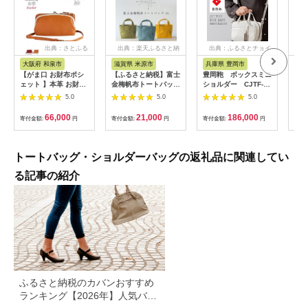
出典：さとふる
出典：楽天ふるさと納
出典：ふるさとチョイ
出
税
ス
大阪府 和泉市
滋賀県 米原市
兵庫県 豊岡市
栃
【がま口 お財布ポシ
【ふるさと納税】富士
豊岡鞄 ボックスミニ
スマ
ェット 】本革 お財布
金梅帆布トートバッグ
ショルダー CJTF-
ズ 
ショルダー ショルダ
(S)
038 ホワイト
HU
5.0
5.0
5.0
ーバッグ【aw-17nns-
全6
CA】
ショ
66,000
21,000
186,000
寄付金額:
円
寄付金額:
円
寄付金額:
円
寄付
】
トートバッグ・ショルダーバッグの返礼品に関連してい
る記事の紹介
ふるさと納税のカバンおすすめ
ランキング【2026年】人気バッ