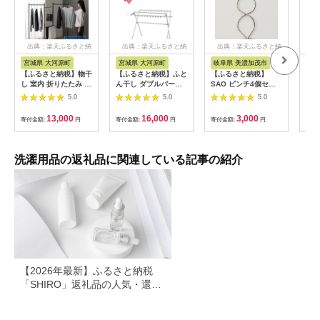
出典：楽天ふるさと納
出典：楽天ふるさと納
出典：楽天ふるさと納
出
税
税
税
宮城県 大河原町
宮城県 大河原町
岐阜県 美濃加茂市
岐
【ふるさと納税】物干
【ふるさと納税】ふと
【ふるさと納税】
【ふ
し 室内 折りたたみ 洗
ん干し ダブルバー付
SAO ピンチ4個セッ
江式
濯物干し 物干しスタ
き CSPX-230S グレ
ト | 洗濯 ステンレス
ンチ
5.0
5.0
5.0
ンド OTM-150R ブラ
ー 洗濯用品 ランド
洗濯ばさみ 洗濯ピン
バサ
ック アイリスオーヤ
リー ラック 物干し ア
チ 洗濯物 強力 丈夫
テン
13,000
16,000
3,000
寄付金額:
円
寄付金額:
円
寄付金額:
円
寄付
マ おしゃれ コンパク
イリスオーヤマ
長持ち ワンタッチ 日
児市
ト スリム 部屋干し 洗
本製 便利 便利グッズ
ロジ
濯 一人暮らし 一人用
日用品 生活雑貨 簡単
テン
折りたたみ物干し3連
羽根布団 固定 物干竿
き 
洗濯用品の返礼品に関連している記事の紹介
日本製 シンプル 布団
広く
干し 岐阜県 美濃加茂
しい
市 送料無料
【2026年最新】ふるさと納税
「SHIRO」返礼品の人気・還元
率ランキング