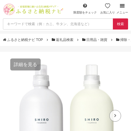
限度額をチェック
お気に入り
メニュー
検索
ふるさと納税ナビ TOP
返礼品検索
日用品・雑貨
掃除・
詳細を見る