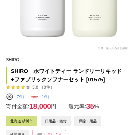
出典：楽天ふるさと納税
SHIRO
SHIRO ホワイトティー ランドリーリキッド
+ファブリックソフナーセット [01575]
3.8 （8件）
（7件）
（1件）
18,000
35
寄付金額:
円
還元率:
%
北海道 砂川市
日用品・雑貨
掃除・用品
お気に入り