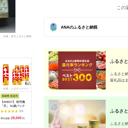
この
ANAのふるさと納税
出典：楽天ふるさと納税
ふるさと
ふるさと
返礼品は
出典：ふるさとチョイ
出典：ふるさとチョイ
出典：ふるさとチョイ
出典：ふ
ス
ス
ス
長崎県 島原市
栃木県 大田原市
神奈川県 大磯町
新潟県 南
【AH027】 松竹梅
天鷹・旭興 呑み比べ
清酒「大磯左義長」と
越後の名
「天」 2L紙パック
セット 酒 お酒 栃
司牡丹酒造・純米酒
清酒・特別
木県 大田原市 地酒
「決断の聖地」 ２本
升瓶詰合
ふるさと
5.0
5.0
5.0
セット（720ml２種各
28,000
11,000
14,000
2
１本） 飲み比べセッ
寄付金額:
円
寄付金額:
円
寄付金額:
円
寄付金額:
ト 文化財保護 お祭
ふるさと納
り 観光 おみやげ