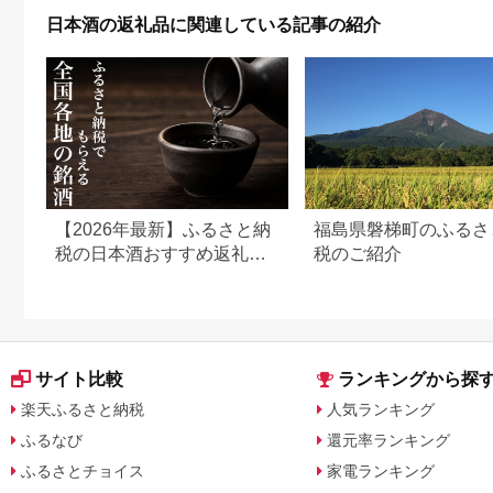
日本酒の返礼品に関連している記事の紹介
【2026年最新】ふるさと納
福島県磐梯町のふるさ
税の日本酒おすすめ返礼品
税のご紹介
ランキング｜寄付額・産地
別に厳選
サイト比較
ランキングから探
楽天ふるさと納税
人気ランキング
ふるなび
還元率ランキング
ふるさとチョイス
家電ランキング