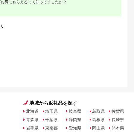
がお得にもらえるって知ってましたか？
おすすめお酒 信州 長
野県 諏訪市 諏訪
【34-06】
リ
るさと納
地域から返礼品を探す
北海道
埼玉県
岐阜県
鳥取県
佐賀県
青森県
千葉県
静岡県
島根県
長崎県
岩手県
東京都
愛知県
岡山県
熊本県