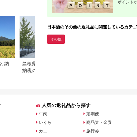
ポイント
お土産 湘南 大磯
海 旧吉田茂邸
日本酒のその他の返礼品に関連しているカテゴ
その他
と納
島根県津和野町のふるさと
佐賀県鹿島市のふ
納税のご紹介
税のご紹介
す
人気の返礼品から探す
牛肉
定期便
いくら
商品券・金券
カニ
旅行券