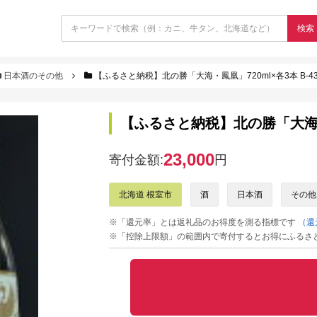
検索
日本酒のその他
【ふるさと納税】北の勝「大海・鳳凰」720ml×各3本 B-43
【ふるさと納税】北の勝「大海・鳳凰
23,000
寄付金額:
円
北海道 根室市
酒
日本酒
その他
※「還元率」とは返礼品のお得度を測る指標です
（還
※「控除上限額」の範囲内で寄付するとお得にふるさ