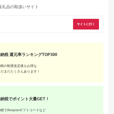
返礼品の取扱いサイト
サイトに行く
納税 還元率ランキングTOP300
納税の制度改定後もお得な
まだまだたくさんあります！
るさとチョイ
出典：楽天ふるさと納
出典：楽天ふるさと納
出典：楽天ふるさと
ス
税
税
魚沼市
山口県 山陽小野田市
秋田県 秋田市
長野県 諏訪市
酒「八海山」
【ふるさと納税】もち
【ふるさと納税】高清
【ふるさと納税】真
本醸造 一
米四段仕込み 高泊
水 辛口パック
辛口ゴールド ブルー
せ
2024 720ml ご当地
1800ml×6本 秋田の
ボトル 24本セット
納税でポイント大量GET！
5.0
5.0
5.0
5.0
純米 吟醸 日本酒 アル
酒 日本酒 地酒
【諏訪五蔵】／ 宮坂
4,000
9,000
43,000
28,000
コール 酒 晩酌 家飲み
酒造 真澄 諏訪五蔵 
円
寄付金額:
円
寄付金額:
円
寄付金額:
円
宅飲み 贈り物 ギフト
容量 辛口 日本酒 ギ
税でAmazonギフトコードなど
F6L-411
ト お酒 酒 おすすめ