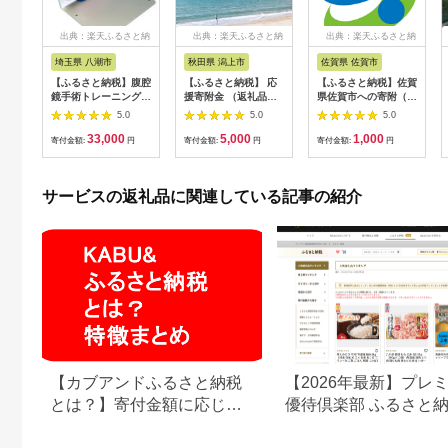
出典：楽天ふるさと納
出典：楽天ふるさと納
出典：楽天ふるさと納
税
税
税
埼玉県 八潮市
秋田県 潟上市
佐賀県 佐賀市
【ふるさと納税】腹腔
【ふるさと納税】 応
【ふるさと納税】佐賀
鏡手術トレーニング用
援寄附金 （返礼品な
県佐賀市への寄附（返
モデル「TLH腟断端縫
し）5,000円 ふるさと
礼品はありません）
5.0
5.0
5.0
合モデル」
応援寄附金 返礼品な
33,000
5,000
1,000
【1406087】
し 寄附のみ 寄附金 応
寄付金額:
円
寄付金額:
円
寄付金額:
円
援 地域支援 人気 ラン
キング おすすめ 秋田
秋田県 潟上 潟上市
サービスの返礼品に関連している記事の紹介
【秋田県潟上市】
【カブアンドふるさと納税
【2026年最新】プレ
とは？】寄付金額に応じて
優待倶楽部 ふるさと
株がもらえるサービス
は？WILLsCoinで寄