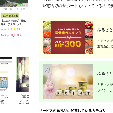
や電話でのサポートもついているので
出典：楽天ふるさと納
出典：楽天ふるさと納
出典：楽天ふるさと納
出典：楽
税
税
税
岡山県 西粟倉村
鹿児島県 阿久根市
京都 府亀岡市
静岡県 磐
【ふるさと納税】電気
民宿はやせ貸切宿泊券
【ふるさと納税】【返
【ふるさ
料金 （3,000円×3ヶ
(1泊素泊まり・最大6
礼品なし】支援寄附
ース(Pea
月分） 百森でんき
名まで)チケット 旅行
盲導犬の育成を応援し
ばこ 1カ
ふるさと
5.0
5.0
5.0
CO2フリー 地域電力
宿【民宿はやせ】
よう！ 盲導犬が育つ
缶、1缶5
30,000
50,000
10,000
5
お礼の電気 脱炭素 ゼ
まち応援事業
【15700
寄付金額:
円
寄付金額:
円
寄付金額:
円
寄付金額:
ロカーボン 岡山県 西
（10,000円単位でご
ふるさと
粟倉村 【まずは寄付
寄附いただけます）
のお申し込みを！】
返礼品は
e-vv-A01D
ふるさと
ふるさと納
ポイント
ミアム
【重要】「ふるさと納税ナ
Amazonふるさと
納税と
ビ」運営会社変更および規
い物気分で寄付で
付する
約改定のお知らせ
Amazonふるさと
サービスの返礼品に関連しているカテゴリ