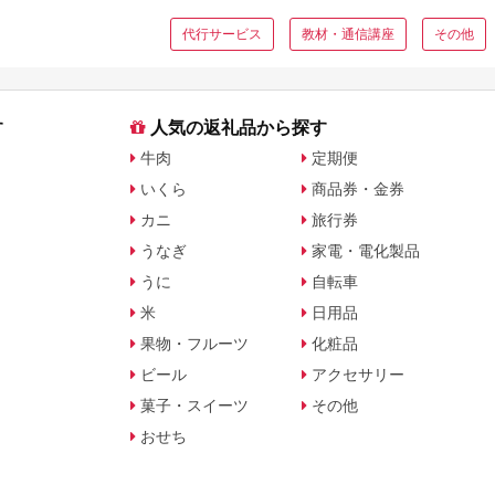
返礼品も登場
代行サービス
教材・通信講座
その他
す
人気の返礼品から探す
牛肉
定期便
いくら
商品券・金券
カニ
旅行券
うなぎ
家電・電化製品
うに
自転車
米
日用品
果物・フルーツ
化粧品
ビール
アクセサリー
菓子・スイーツ
その他
おせち