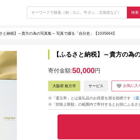
検索
さと納税】～貴方の為の写真集～ 写真で綴る「自分史」【1035664】
【ふるさと納税】～貴方の為の写
50,000
寄付金額:
円
お気に入
大阪府 枚方市
サービス
※「還元率」とは返礼品のお得度を測る指標です
（還
※「控除上限額」の範囲内で寄付するとお得にふるさ