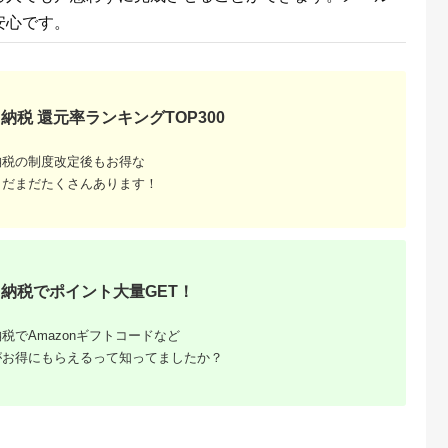
安心です。
天ふるさと納
出典：楽天ふるさと納
出典：楽天ふるさと納
出典：楽天ふるさと
税
税
税
田市
山形県 米沢市
兵庫県 猪名川町
熊本県 八代市
と納税】缶ピ
【ふるさと納税】返礼
【ふるさと納税】ギラ
【ふるさと納税】返
ce) 紙巻た
品なしのふるさと納税
ファノコギリクワガタ
品なし 熊本県八代市
ートン(10
米沢市への寄附
成虫ペア飼育セット付
おうえん寄附金(2,00
納税 還元率ランキングTOP300
5.0
5.0
5.0
5.0
0本入り)
【1,000円～】
き【1505388】
円単位でご寄附いた
9,000
1,000
29,000
2,000
88】
けます)
円
寄付金額:
円
寄付金額:
円
寄付金額:
円
納税の制度改定後もお得な
まだまだたくさんあります！
納税でポイント大量GET！
税でAmazonギフトコードなど
がお得にもらえるって知ってましたか？
納税はお買
きる。
納税限定の