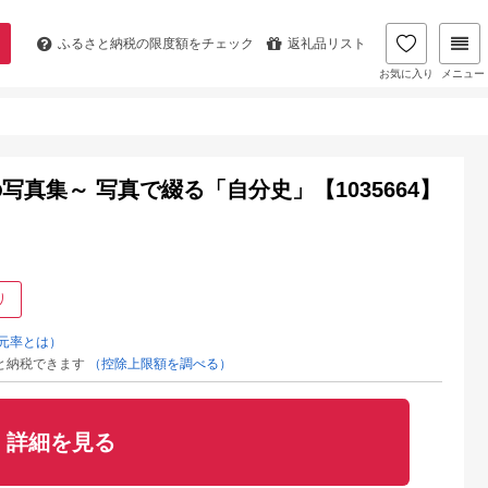
ふるさと納税の
限度額をチェック
返礼品リスト
お気に入り
メニュー
真集～ 写真で綴る「自分史」【1035664】
り
元率とは）
と納税できます
（控除上限額を調べる）
詳細を見る