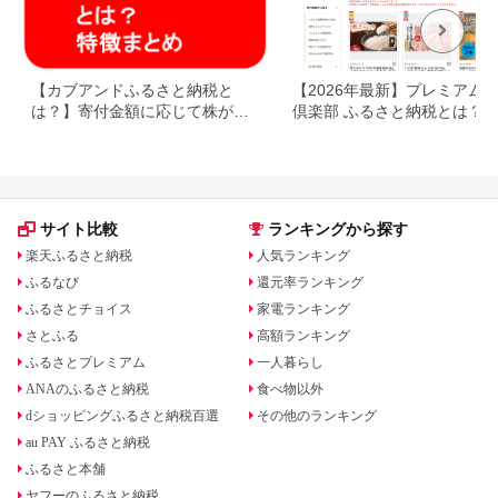
【カブアンドふるさと納税と
【2026年最新】プレミアム
は？】寄付金額に応じて株がも
倶楽部 ふるさと納税とは？
らえるサービス
WILLsCoinで寄付する方法を
説
サイト比較
ランキングから探す
楽天ふるさと納税
人気ランキング
ふるなび
還元率ランキング
ふるさとチョイス
家電ランキング
さとふる
高額ランキング
ふるさとプレミアム
一人暮らし
ANAのふるさと納税
食べ物以外
dショッピングふるさと納税百選
その他のランキング
au PAY ふるさと納税
ふるさと本舗
ヤフーのふるさと納税