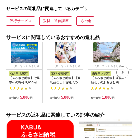
サービスの返礼品に関連しているカテゴリ
代行サービス
教材・通信講座
その他
サービスに関連しているおすすめの返礼品
出典：楽天ふるさと納
出典：楽天ふるさと納
出典：楽天ふるさと納
出
税
税
税
石川県 七尾市
京都 府亀岡市
山形県 米沢市
岡
【ふるさと納税】七尾
【ふるさと納税】【返
【ふるさと納税】返礼
【ふ
市への寄付 5,000円
礼品なし】盲導犬の育
品なしのふるさと納税
料金
（返礼品を受け取らな
成を応援しよう！ 盲
米沢市への寄附
月分
5.0
5.0
5.0
い）
導犬が育つまち応援事
【1,000円～】
CO
業（5,000円単位でご
お礼
5,000
5,000
1,000
寄付金額:
円
寄付金額:
円
寄付金額:
円
寄付
寄附いただけます）
ロカ
粟倉
のお
e-v
サービスの返礼品に関連している記事の紹介