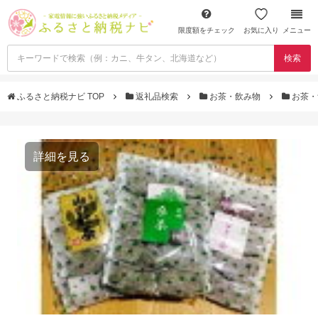
限度額をチェック
お気に入り
メニュー
検索
ふるさと納税ナビ TOP
返礼品検索
お茶・飲み物
お茶・
詳細を見る