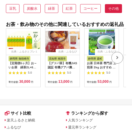
豆乳
炭酸水
緑茶
紅茶
コーヒー
その他
お茶・飲み物のその他に関連しているおすすめの返礼品
出典：ふるさとプレミ
出典：ふるなび
出典：ふるなび
アム
静岡県 御前崎市
高知県 南国市
静岡県 森町
静
【定期便6ヶ月】お～
【グァバ茶】有機JAS
お茶 日本茶 専門店 上
【訳
いお茶 緑茶2L×6本
認証 有機グアバ農園
煎茶 2kg おすすめ お
焙煎
［おーいお茶 ペット
の土佐國グァバ茶
茶
務用
5.0
5.0
5.0
ボトル 2リットル ケ
（2g×30包）国産有機
ース 箱 伊藤園 静岡］
栽培の葉100％
30,000
13,000
53,000
寄付金額:
円
寄付金額:
円
寄付金額:
円
寄付
222232_AT022
サイト比較
ランキングから探す
楽天ふるさと納税
人気ランキング
ふるなび
還元率ランキング