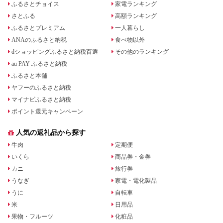
ふるさとチョイス
家電ランキング
さとふる
高額ランキング
ふるさとプレミアム
一人暮らし
ANAのふるさと納税
食べ物以外
dショッピングふるさと納税百選
その他のランキング
au PAY ふるさと納税
ふるさと本舗
ヤフーのふるさと納税
マイナビふるさと納税
ポイント還元キャンペーン
人気の返礼品から探す
牛肉
定期便
いくら
商品券・金券
カニ
旅行券
うなぎ
家電・電化製品
うに
自転車
米
日用品
果物・フルーツ
化粧品